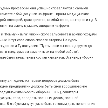
рудных профессий, они успешно справляются с самыми
 вместе с бойцам ушли на фронт – врачи, медицинские
рей, слесарей, трактористов, комбайнеров, шахтеров и т.д. В
ятия на смену мужьям, ушедшим на фронт.
" и "Коммунизмга" Чикчинского сельсовета в армию уходили
ые. И тут свое слово сказали старики. На курсы
худинов и Тухватуллин. "Пусть наши сыновья дерутся до
сь, в тылу, сумеем заменить их на любой работе".
н были зачислены в состав курсантов. Осенью, в уборку
стку дня одним из первых вопросов должна быть
аждом предприятии должны быть свои ворошиловские
оздушной химической обороны – О.Б.), санитары,
мускулы, тело, овладеть военным делом, военной
ка. В любую минуту нужно быть готовым дать пополнение