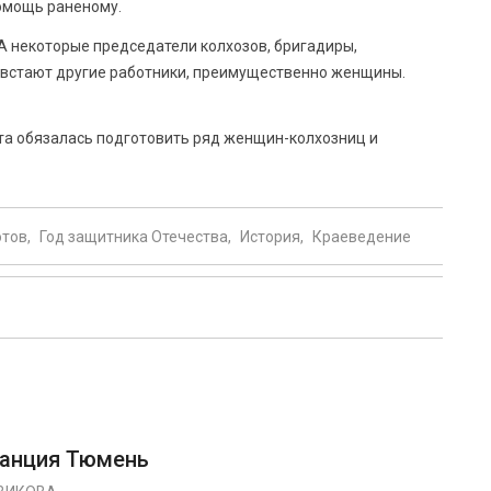
помощь раненому.
А некоторые председатели колхозов, бригадиры,
же встают другие работники, преимущественно женщины.
та обязалась подготовить ряд женщин-колхозниц и
отов
Год защитника Отечества
История
Краеведение
танция Тюмень