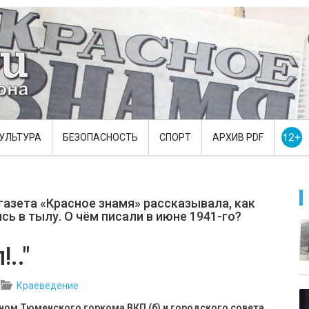
УЛЬТУРА
БЕЗОПАСНОСТЬ
СПОРТ
АРХИВ PDF
газета «Красное знамя» рассказывала, как
сь в тылу. О чём писали в июне 1941-го?
.."
Краеведение
ном Тюменского горкома ВКП (б) и городского совета