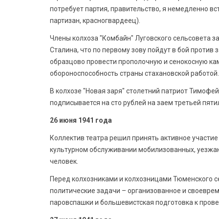
потребует партия, правительство, я немедленно вс
партизан, красногвардеец).
Члены колхоза "Комбайн" Луговского сельсовета з
Сталина, что по первому зову пойдут в бой против
образцово провести прополочную и сенокосную ка
обороноспособность страны стахановской работой.
В колхозе "Новая заря" столетний патриот Тимофе
подписывается на сто рублей на заем третьей пяти
26 июня 1941 года
Коллектив театра решил принять активное участие
культурном обслуживании мобилизованных, уезжаю
человек.
Перед колхозниками и колхозницами Тюменского с
политические задачи – организованное и своеврем
паровспашки и большевистская подготовка к пров