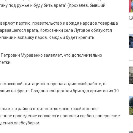
тану под ружье и буду бить врага" (Крохалев, бывший
аверяют партию, правительство и вождя народов товарища
 зарвавшегося врага. Колхозники села Луговое обязуются
мпании и вспашку паров. Каждый будет крепить
й Петрович Муравенко заявляет, что дополнительно
летки.
 в массовой агитационно-пропагандистской работе, в
щих на фронт. Создана концертная бригада артистов из 10
ельского района стоят неотложные хозяйственно-
енное проведение сенокоса и прополки хлебов, завершение
едению хлебоуборки.