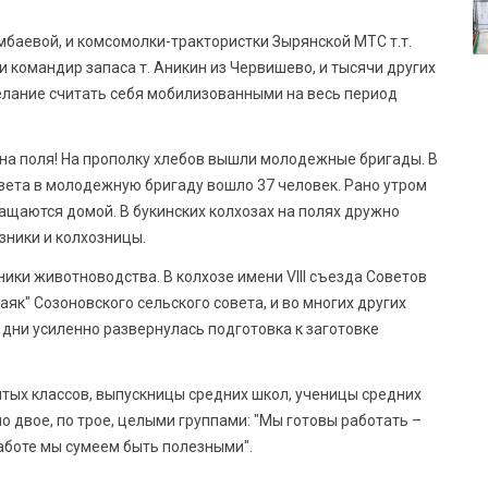
мбаевой, и комсомолки-трактористки Зырянской МТС т.т.
и командир запаса т. Аникин из Червишево, и тысячи других
елание считать себя мобилизованными на весь период
на поля! На прополку хлебов вышли молодежные бригады. В
вета в молодежную бригаду вошло 37 человек. Рано утром
ащаются домой. В букинских колхозах на полях дружно
зники и колхозницы.
ники животноводства. В колхозе имени VIII съезда Советов
аяк" Созоновского сельского совета, и во многих других
 дни усиленно развернулась подготовка к заготовке
тых классов, выпускницы средних школ, ученицы средних
о двое, по трое, целыми группами: "Мы готовы работать –
работе мы сумеем быть полезными".