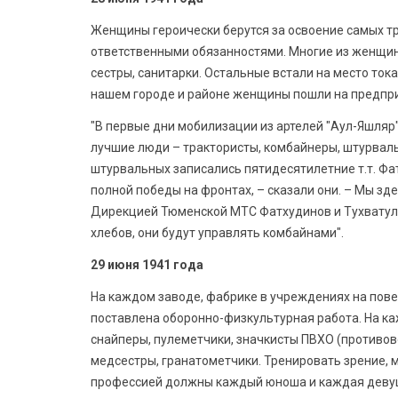
Женщины героически берутся за освоение самых т
ответственными обязанностями. Многие из женщин
сестры, санитарки. Остальные встали на место тока
нашем городе и районе женщины пошли на предпри
"В первые дни мобилизации из артелей "Аул-Яшляр
лучшие люди – трактористы, комбайнеры, штурвальн
штурвальных записались пятидесятилетние т.т. Фат
полной победы на фронтах, – сказали они. – Мы зде
Дирекцией Тюменской МТС Фатхудинов и Тухватулли
хлебов, они будут управлять комбайнами".
29 июня 1941 года
На каждом заводе, фабрике в учреждениях на пове
поставлена оборонно-физкультурная работа. На к
снайперы, пулеметчики, значкисты ПВХО (противов
медсестры, гранатометчики. Тренировать зрение, 
профессией должны каждый юноша и каждая девуш