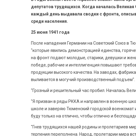
депутатов трудящихся. Когда началась Великая О
каждый день выдавала сводки с фронта, описыв
среди населения.
25 июня 1941 года
После нападения Германии на Советский Союз в Тюм
"которые явились демонстрацией единства, горячег
на фронт подают молодые, старики, девушки и жен
победе, рабочие и интеллигенция повышают требов
продукции высокого качества. На заводах, фабрика
выливается в могучий производственный подъем".
"Грозный и решительный час пробил. Началась Вели
"Я призван в ряды РККА и направлен в военную шко
школе и заверяю Тюменский городской военкомат 
буду только на отлично, чтобы отлично и беспощадн
"Гнев трудящихся нашей родины и пролетариев мир
терпения переполнена. Народ, пролетарии мира вст