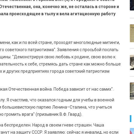
течественная, она, конечно же, не осталась в стороне и
ала происходящее в тылу и вела агитационную работу
ени, как и по всей стране, проходят многолюдные митинги,
о советского патриотизма". Заявления с просьбой послать
щины. "Демонстрируя свою любовь к родине, свою волю к
ательность к себе, стремясь дать стране как можно больше
х и других предприятиях города советский патриотизм
кая Отечественная война. Победа зависит от нас самих".
лу. Я счастлив, что оказался годным для учебы в военной
и большевистскую партию Ленина–Сталина, что учиться
о громить врага" (призывник В.Ф. Гвард).
а беспределен. Народ в своем гневе страшен. Чаша
анут на защиту СССР. Я заявляю: сейчас я инвалид, но если