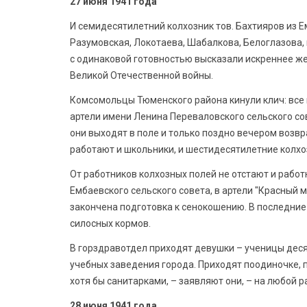
27 июня 1941 года
И семидесятилетний колхозник тов. Бахтияров из Е
Разумовская, Локотаева, Шабалкова, Белоглазова, 
с одинаковой готовностью высказали искреннее ж
Великой Отечественной войны.
Комсомольцы Тюменского района кинули клич: все 
артели имени Ленина Переваловского сельского со
они выходят в поле и только поздно вечером возвр
работают и школьники, и шестидесятилетние колхо
От работников колхозных полей не отстают и работ
Ембаевского сельского совета, в артели "Красный м
закончена подготовка к сенокошению. В последние
силосных кормов.
В горздравотдел приходят девушки – ученицы деся
учебных заведения города. Приходят поодиночке, п
хотя бы санитарками, – заявляют они, – на любой 
28 июня 1941 года