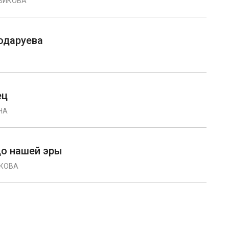
ВИКОВА
одаруева
ец
НА
до нашей эры
ИКОВА