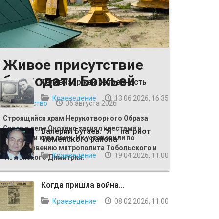
Живое присутствие
ВЫБОР РЕДАКЦИИ
благодати Божьей
Телевизор как потребность
Краеведение
13 06 2026, 16:35
Общество
06 августа 2026
Строящийся храм Нерукотворного Образа
Спаса в селе Онохино засиял крестами и
Валерий Бугаев: "Я – патриот
главными куполами. Их установили по
Тюменского района"
благословению митрополита Тобольского и
Краеведение
19 04 2026, 11:00
Тюменского Димитрия.
Когда пришла война...
Краеведение
08 02 2026, 11:00