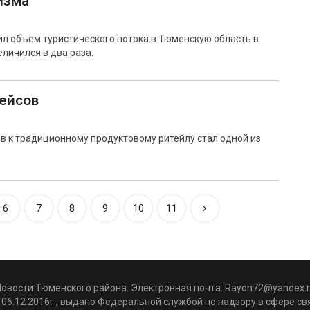
изма
вил объем туристического потока в Тюменскую область в
еличился в два раза.
ейсов
в к традиционному продуктовому ритейлу стал одной из
6
7
8
9
10
11
Новости Тюменского района. Электронная почта:
Rayon72@yandex.r
06.12.2016г., выдано Федеральной службой по надзору в сфере с