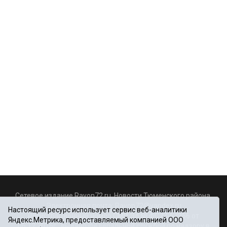
Сетевое издание Rayon72.ru. Новости Тюменского района.
Электронная почта:
Rayon72@yandex.ru
Настоящий ресурс использует сервис веб-аналитики
Регистрационный номер СМИ Эл № ФС77-67956 от
Яндекс.Метрика, предоставляемый компанией ООО
06.12.2016г., выдано Федеральной службой по надзору в