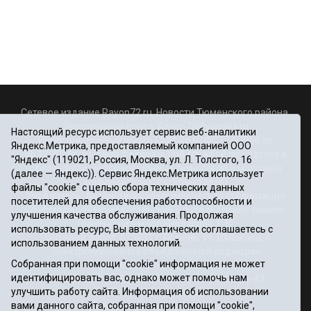
Сетевое издание Rayon72.ru. Новости Тюменского района.
Электронная почта:
Rayon72@yandex.ru
Настоящий ресурс использует сервис веб-аналитики
Регистрационный номер СМИ Эл № ФС77-67956 от
Яндекс.Метрика, предоставляемый компанией ООО
06.12.2016г., выдано Федеральной службой по надзору в
"Яндекс" (119021, Россия, Москва, ул. Л. Толстого, 16
сфере связи, информационных технологий и массовых
(далее — Яндекс)). Сервис Яндекс.Метрика использует
коммуникаций (Роскомнадзор)
файлы "cookie" с целью сбора технических данных
Учредитель: Автономная некоммерческая организация
посетителей для обеспечения работоспособности и
«Информационно-издательский центр «Красное знамя».
улучшения качества обслуживания. Продолжая
Главный редактор Некрасова Т. В.
использовать ресурс, Вы автоматически соглашаетесь с
Почтовый адрес: 625031 г.Тюмень. ул. Шишкова, 6
использованием данных технологий.
Электронная почта объединенной редакции:
Собранная при помощи "cookie" информация не может
krasnoeznam@rambler.ru
идентифицировать вас, однако может помочь нам
Телефоны 8 (3452) 34-80-60, 69-56-73, 69-56-47
улучшить работу сайта. Информация об использовании
Политика оператора
вами данного сайта, собранная при помощи "cookie",
Информация об учреждении