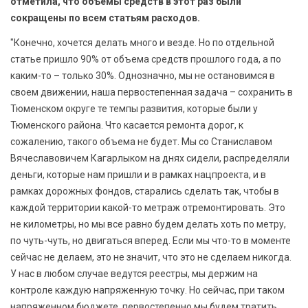
отметила, что объемы средств в этот раз были
сокращены по всем статьям расходов.
"Конечно, хочется делать много и везде. Но по отдельной
статье пришло 90% от объема средств прошлого года, а по
каким-то – только 30%. Однозначно, мы не остановимся в
своем движении, наша первостепенная задача – сохранить в
Тюменском округе те темпы развития, которые были у
Тюменского района. Что касается ремонта дорог, к
сожалению, такого объема не будет. Мы со Станиславом
Вячеславовичем Кагарлыком на днях сидели, распределяли
деньги, которые нам пришли и в рамках нацпроекта, и в
рамках дорожных фондов, старались сделать так, чтобы в
каждой территории какой-то метраж отремонтировать. Это
не километры, но мы все равно будем делать хоть по метру,
по чуть-чуть, но двигаться вперед. Если мы что-то в моменте
сейчас не делаем, это не значит, что это не сделаем никогда.
У нас в любом случае ведутся реестры, мы держим на
контроле каждую напряженную точку. Но сейчас, при таком
напряженном бюджете, первостепенно мы будем тратить