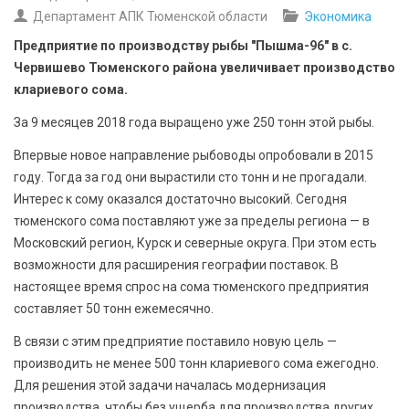
БЕЗОПАСНОСТЬ
Департамент АПК Тюменской области
Экономика
Предприятие по производству рыбы "Пышма-96" в с.
СПОРТ
Червишево Тюменского района увеличивает производство
клариевого сома.
АРХИВ PDF
За 9 месяцев 2018 года выращено уже 250 тонн этой рыбы.
Впервые новое направление рыбоводы опробовали в 2015
году. Тогда за год они вырастили сто тонн и не прогадали.
Интерес к сому оказался достаточно высокий. Сегодня
тюменского сома поставляют уже за пределы региона — в
Московский регион, Курск и северные округа. При этом есть
возможности для расширения географии поставок. В
настоящее время спрос на сома тюменского предприятия
составляет 50 тонн ежемесячно.
В связи с этим предприятие поставило новую цель —
производить не менее 500 тонн клариевого сома ежегодно.
Для решения этой задачи началась модернизация
производства, чтобы без ущерба для производства других