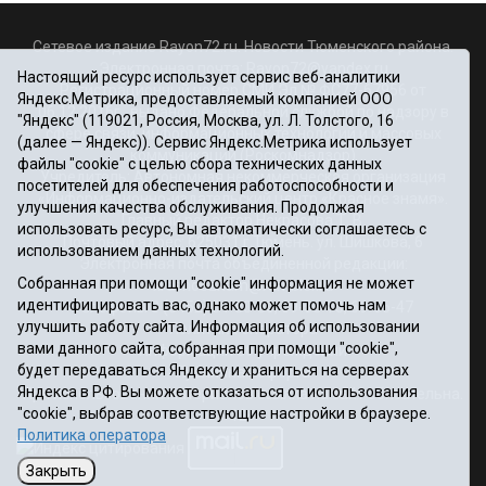
Сетевое издание Rayon72.ru. Новости Тюменского района.
Электронная почта:
Rayon72@yandex.ru
Настоящий ресурс использует сервис веб-аналитики
Регистрационный номер СМИ Эл № ФС77-67956 от
Яндекс.Метрика, предоставляемый компанией ООО
06.12.2016г., выдано Федеральной службой по надзору в
"Яндекс" (119021, Россия, Москва, ул. Л. Толстого, 16
сфере связи, информационных технологий и массовых
(далее — Яндекс)). Сервис Яндекс.Метрика использует
коммуникаций (Роскомнадзор)
файлы "cookie" с целью сбора технических данных
Учредитель: Автономная некоммерческая организация
посетителей для обеспечения работоспособности и
«Информационно-издательский центр «Красное знамя».
улучшения качества обслуживания. Продолжая
Главный редактор Некрасова Т. В.
использовать ресурс, Вы автоматически соглашаетесь с
Почтовый адрес: 625031 г.Тюмень. ул. Шишкова, 6
использованием данных технологий.
Электронная почта объединенной редакции:
Собранная при помощи "cookie" информация не может
krasnoeznam@rambler.ru
идентифицировать вас, однако может помочь нам
Телефоны 8 (3452) 34-80-60, 69-56-73, 69-56-47
улучшить работу сайта. Информация об использовании
Политика оператора
вами данного сайта, собранная при помощи "cookie",
Информация об учреждении
будет передаваться Яндексу и храниться на серверах
Публичная оферта
Яндекса в РФ. Вы можете отказаться от использования
При использовании материалов ссылка на сайт обязательна.
"cookie", выбрав соответствующие настройки в браузере.
12+
Политика оператора
Закрыть