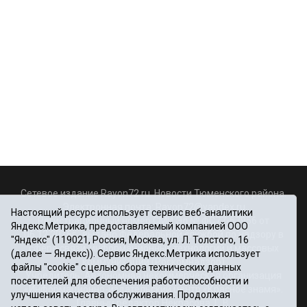
Сетевое издание Rayon72.ru. Новости Тюменского района.
Электронная почта:
Rayon72@yandex.ru
Настоящий ресурс использует сервис веб-аналитики
Регистрационный номер СМИ Эл № ФС77-67956 от
Яндекс.Метрика, предоставляемый компанией ООО
06.12.2016г., выдано Федеральной службой по надзору в
"Яндекс" (119021, Россия, Москва, ул. Л. Толстого, 16
сфере связи, информационных технологий и массовых
(далее — Яндекс)). Сервис Яндекс.Метрика использует
коммуникаций (Роскомнадзор)
файлы "cookie" с целью сбора технических данных
Учредитель: Автономная некоммерческая организация
посетителей для обеспечения работоспособности и
«Информационно-издательский центр «Красное знамя».
улучшения качества обслуживания. Продолжая
Главный редактор Некрасова Т. В.