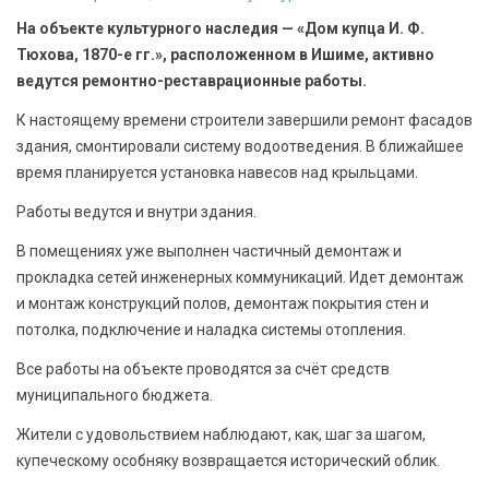
БЕЗОПАСНОСТЬ
На объекте культурного наследия — «Дом купца И. Ф.
Тюхова, 1870-е гг.», расположенном в Ишиме, активно
СПОРТ
ведутся ремонтно-реставрационные работы.
К настоящему времени строители завершили ремонт фасадов
АРХИВ PDF
здания, смонтировали систему водоотведения. В ближайшее
время планируется установка навесов над крыльцами.
Работы ведутся и внутри здания.
В помещениях уже выполнен частичный демонтаж и
прокладка сетей инженерных коммуникаций. Идет демонтаж
и монтаж конструкций полов, демонтаж покрытия стен и
потолка, подключение и наладка системы отопления.
Все работы на объекте проводятся за счёт средств
муниципального бюджета.
Жители с удовольствием наблюдают, как, шаг за шагом,
купеческому особняку возвращается исторический облик.