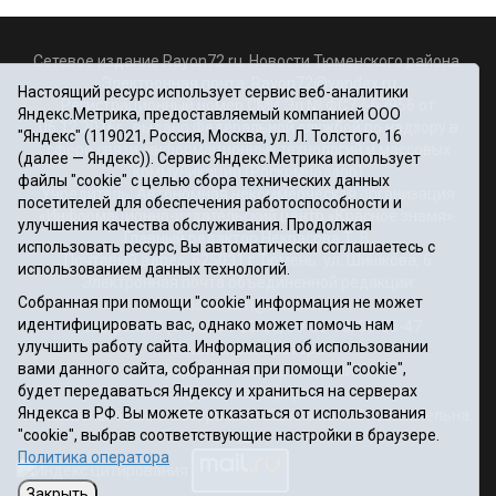
Сетевое издание Rayon72.ru. Новости Тюменского района.
Электронная почта:
Rayon72@yandex.ru
Настоящий ресурс использует сервис веб-аналитики
Регистрационный номер СМИ Эл № ФС77-67956 от
Яндекс.Метрика, предоставляемый компанией ООО
06.12.2016г., выдано Федеральной службой по надзору в
"Яндекс" (119021, Россия, Москва, ул. Л. Толстого, 16
сфере связи, информационных технологий и массовых
(далее — Яндекс)). Сервис Яндекс.Метрика использует
коммуникаций (Роскомнадзор)
файлы "cookie" с целью сбора технических данных
Учредитель: Автономная некоммерческая организация
посетителей для обеспечения работоспособности и
«Информационно-издательский центр «Красное знамя».
улучшения качества обслуживания. Продолжая
Главный редактор Некрасова Т. В.
использовать ресурс, Вы автоматически соглашаетесь с
Почтовый адрес: 625031 г.Тюмень. ул. Шишкова, 6
использованием данных технологий.
Электронная почта объединенной редакции:
Собранная при помощи "cookie" информация не может
krasnoeznam@rambler.ru
идентифицировать вас, однако может помочь нам
Телефоны 8 (3452) 34-80-60, 69-56-73, 69-56-47
улучшить работу сайта. Информация об использовании
Политика оператора
вами данного сайта, собранная при помощи "cookie",
Информация об учреждении
будет передаваться Яндексу и храниться на серверах
Публичная оферта
Яндекса в РФ. Вы можете отказаться от использования
При использовании материалов ссылка на сайт обязательна.
"cookie", выбрав соответствующие настройки в браузере.
12+
Политика оператора
Закрыть