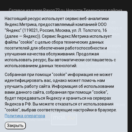
Сетевое издание Rayon72.ru. Новости Тюменского района.
Электронная почта:
Rayon72@yandex.ru
Настоящий ресурс использует сервис веб-аналитики
Регистрационный номер СМИ Эл № ФС77-67956 от
Яндекс.Метрика, предоставляемый компанией ООО
06.12.2016г., выдано Федеральной службой по надзору в
"Яндекс" (119021, Россия, Москва, ул. Л. Толстого, 16
сфере связи, информационных технологий и массовых
(далее — Яндекс)). Сервис Яндекс.Метрика использует
коммуникаций (Роскомнадзор)
файлы "cookie" с целью сбора технических данных
Учредитель: Автономная некоммерческая организация
посетителей для обеспечения работоспособности и
«Информационно-издательский центр «Красное знамя».
улучшения качества обслуживания. Продолжая
Главный редактор Некрасова Т. В.
использовать ресурс, Вы автоматически соглашаетесь с
Почтовый адрес: 625031 г.Тюмень. ул. Шишкова, 6
использованием данных технологий.
Электронная почта объединенной редакции:
Собранная при помощи "cookie" информация не может
krasnoeznam@rambler.ru
идентифицировать вас, однако может помочь нам
Телефоны 8 (3452) 34-80-60, 69-56-73, 69-56-47
улучшить работу сайта. Информация об использовании
Политика оператора
вами данного сайта, собранная при помощи "cookie",
Информация об учреждении
будет передаваться Яндексу и храниться на серверах
Публичная оферта
Яндекса в РФ. Вы можете отказаться от использования
При использовании материалов ссылка на сайт обязательна.
"cookie", выбрав соответствующие настройки в браузере.
12+
Политика оператора
Закрыть