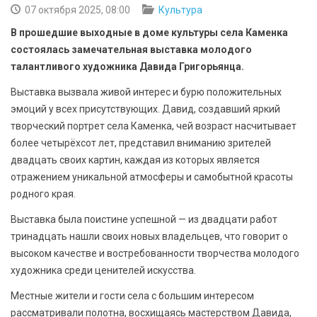
БЕЗОПАСНОСТЬ
07 октября 2025, 08:00
Культура
В прошедшие выходные в доме культуры села Каменка
СПОРТ
состоялась замечательная выставка молодого
талантливого художника Давида Григорьянца.
АРХИВ PDF
Выставка вызвала живой интерес и бурю положительных
эмоций у всех присутствующих. Давид, создавший яркий
творческий портрет села Каменка, чей возраст насчитывает
более четырёхсот лет, представил вниманию зрителей
двадцать своих картин, каждая из которых является
отражением уникальной атмосферы и самобытной красоты
родного края.
Выставка была поистине успешной — из двадцати работ
тринадцать нашли своих новых владельцев, что говорит о
высоком качестве и востребованности творчества молодого
художника среди ценителей искусства.
Местные жители и гости села с большим интересом
рассматривали полотна, восхищаясь мастерством Давида,