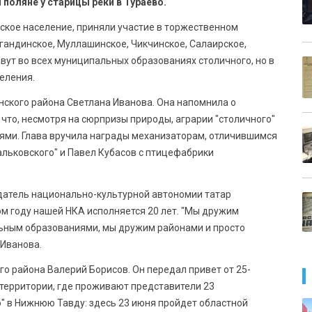
поляне у старицы реки в Тураево.
ское население, приняли участие в торжественном
огандинское, Муллашинское, Чикчинское, Салаирское,
вут во всех муниципальных образованиях столичного, но в
еления.
нского района Светлана Иванова. Она напомнила о
что, несмотря на сюрпризы природы, аграрии "столичного"
иями. Глава вручила награды механизаторам, отличившимся
альковского" и Павел Кубасов с птицефабрики
датель национально-культурной автономии татар
ом году нашей НКА исполняется 20 лет. "Мы дружим
ьным образованиями, мы дружим районами и просто
 Иванова.
о района Валерий Борисов. Он передал привет от 25-
территории, где проживают представители 23
о" в Нижнюю Тавду: здесь 23 июня пройдет областной