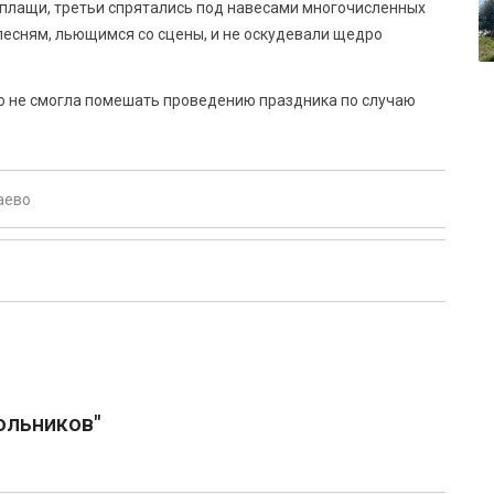
е плащи, третьи спрятались под навесами многочисленных
 песням, льющимся со сцены, и не оскудевали щедро
о не смогла помешать проведению праздника по случаю
аево
ольников"