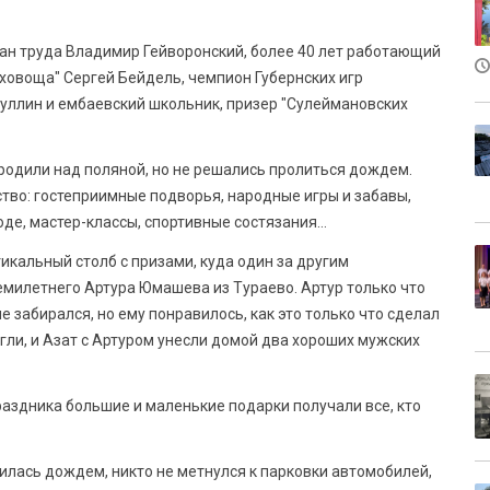
ан труда Владимир Гейворонский, более 40 лет работающий
еховоща" Сергей Бейдель, чемпион Губернских игр
уллин и ембаевский школьник, призер "Сулеймановских
бродили над поляной, но не решались пролиться дождем.
ство: гостеприимные подворья, народные игры и забавы,
юде, мастер-классы, спортивные состязания…
икальный столб с призами, куда один за другим
емилетнего Артура Юмашева из Тураево. Артур только что
е забирался, но ему понравилось, как это только что сделал
гли, и Азат с Артуром унесли домой два хороших мужских
аздника большие и маленькие подарки получали все, кто
илась дождем, никто не метнулся к парковки автомобилей,