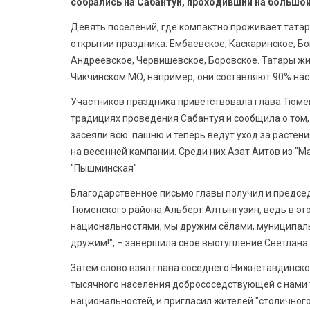
собрались на Сабантуй, проходивший на большой 
Девять поселений, где компактно проживает татар
открытии праздника: Ембаевское, Каскаринское, Б
Андреевское, Червишевское, Боровское. Татары жи
Чикчинском МО, например, они составляют 90% нас
Участников праздника приветствовала глава Тюме
традициях проведения Сабантуя и сообщила о том, 
засеяли всю пашню и теперь ведут уход за растен
на весенней кампании. Среди них Азат Аитов из "М
"Пышминская".
Благодарственное письмо главы получил и предсе
Тюменского района Альберт Алтынгузин, ведь в эт
национальностями, мы дружим сёлами, муниципал
дружим!", – завершила своё выступление Светлана
Затем слово взял глава соседнего Нижнетавдинског
тысячного населения добрососедствующей с нами 
национальностей, и пригласил жителей "столичног