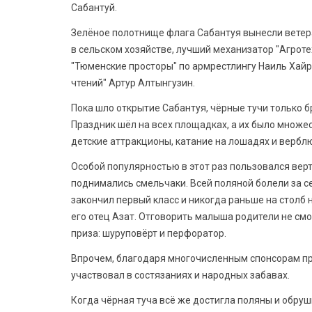
Сабантуй.
Зелёное полотнище флага Сабантуя вынесли ветер
в сельском хозяйстве, лучший механизатор "Агрот
"Тюменские просторы" по армрестлингу Наиль Хайр
чтений" Артур Алтынгузин.
Пока шло открытие Сабантуя, чёрные тучи только 
Праздник шёл на всех площадках, а их было множе
детские аттракционы, катание на лошадях и вербл
Особой популярностью в этот раз пользовался верт
поднимались смельчаки. Всей поляной болели за с
закончил первый класс и никогда раньше на столб н
его отец Азат. Отговорить малыша родители не смо
приза: шуруповёрт и перфоратор.
Впрочем, благодаря многочисленным спонсорам пр
участвовал в состязаниях и народных забавах.
Когда чёрная туча всё же достигла поляны и обруш