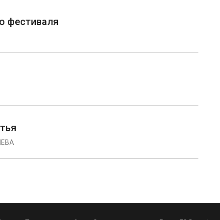
о фестиваля
етья
ЛЕВА