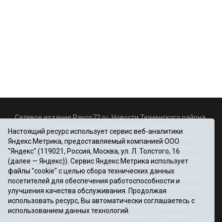
Сетевое издание Rayon72.ru. Новости Тюменского района.
Электронная почта:
Rayon72@yandex.ru
Настоящий ресурс использует сервис веб-аналитики
Регистрационный номер СМИ Эл № ФС77-67956 от
Яндекс.Метрика, предоставляемый компанией ООО
06.12.2016г., выдано Федеральной службой по надзору в
"Яндекс" (119021, Россия, Москва, ул. Л. Толстого, 16
сфере связи, информационных технологий и массовых
(далее — Яндекс)). Сервис Яндекс.Метрика использует
коммуникаций (Роскомнадзор)
файлы "cookie" с целью сбора технических данных
Учредитель: Автономная некоммерческая организация
посетителей для обеспечения работоспособности и
«Информационно-издательский центр «Красное знамя».
улучшения качества обслуживания. Продолжая
Главный редактор Некрасова Т. В.
использовать ресурс, Вы автоматически соглашаетесь с
Почтовый адрес: 625031 г.Тюмень. ул. Шишкова, 6
использованием данных технологий.
Электронная почта объединенной редакции: