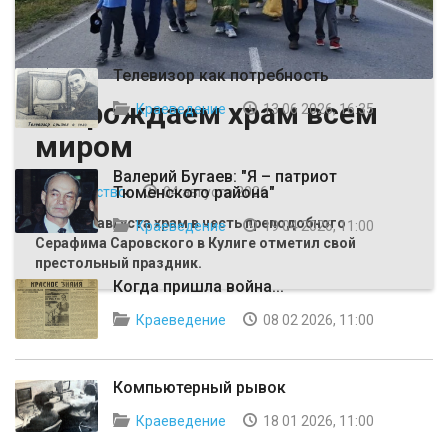
ВЫБОР РЕДАКЦИИ
Телевизор как потребность
Возрождаем храм всем
Краеведение
13 06 2026, 16:35
миром
Валерий Бугаев: "Я – патриот
Тюменского района"
Общество
04 августа 2026
Первого августа храм в честь преподобного
Краеведение
19 04 2026, 11:00
Серафима Саровского в Кулиге отметил свой
престольный праздник.
Когда пришла война...
Краеведение
08 02 2026, 11:00
Компьютерный рывок
Краеведение
18 01 2026, 11:00