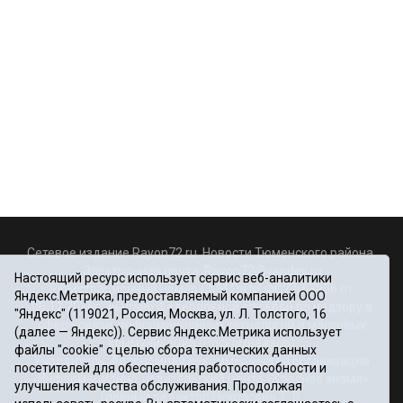
Сетевое издание Rayon72.ru. Новости Тюменского района.
Электронная почта:
Rayon72@yandex.ru
Настоящий ресурс использует сервис веб-аналитики
Регистрационный номер СМИ Эл № ФС77-67956 от
Яндекс.Метрика, предоставляемый компанией ООО
06.12.2016г., выдано Федеральной службой по надзору в
"Яндекс" (119021, Россия, Москва, ул. Л. Толстого, 16
сфере связи, информационных технологий и массовых
(далее — Яндекс)). Сервис Яндекс.Метрика использует
коммуникаций (Роскомнадзор)
файлы "cookie" с целью сбора технических данных
Учредитель: Автономная некоммерческая организация
посетителей для обеспечения работоспособности и
«Информационно-издательский центр «Красное знамя».
улучшения качества обслуживания. Продолжая
Главный редактор Некрасова Т. В.