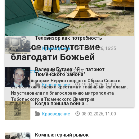
ВЫБОР РЕДАКЦИИ
Телевизор как потребность
Живое присутствие
Краеведение
13 06 2026, 16:35
благодати Божьей
Валерий Бугаев: "Я – патриот
Общество
06 августа 2026
Тюменского района"
Строящийся храм Нерукотворного Образа Спаса в
Краеведение
19 04 2026, 11:00
селе Онохино засиял крестами и главными куполами.
Их установили по благословению митрополита
Тобольского и Тюменского Димитрия.
Когда пришла война...
Краеведение
08 02 2026, 11:00
Компьютерный рывок