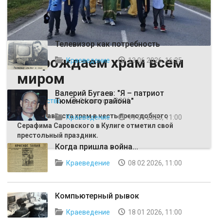
ВЫБОР РЕДАКЦИИ
Телевизор как потребность
Возрождаем храм всем
Краеведение
13 06 2026, 16:35
миром
Валерий Бугаев: "Я – патриот
Тюменского района"
Общество
04 августа 2026
Первого августа храм в честь преподобного
Краеведение
19 04 2026, 11:00
Серафима Саровского в Кулиге отметил свой
престольный праздник.
Когда пришла война...
Краеведение
08 02 2026, 11:00
Компьютерный рывок
Краеведение
18 01 2026, 11:00