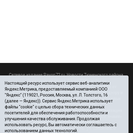
Сетевое издание Rayon72.ru. Новости Тюменского района.
Электронная почта:
Rayon72@yandex.ru
Настоящий ресурс использует сервис веб-аналитики
Регистрационный номер СМИ Эл № ФС77-67956 от
Яндекс.Метрика, предоставляемый компанией ООО
06.12.2016г., выдано Федеральной службой по надзору в
"Яндекс" (119021, Россия, Москва, ул. Л. Толстого, 16
сфере связи, информационных технологий и массовых
(далее — Яндекс)). Сервис Яндекс.Метрика использует
коммуникаций (Роскомнадзор)
файлы "cookie" с целью сбора технических данных
Учредитель: Автономная некоммерческая организация
посетителей для обеспечения работоспособности и
«Информационно-издательский центр «Красное знамя».
улучшения качества обслуживания. Продолжая
Главный редактор Некрасова Т. В.
использовать ресурс, Вы автоматически соглашаетесь с
Почтовый адрес: 625031 г.Тюмень. ул. Шишкова, 6
использованием данных технологий.