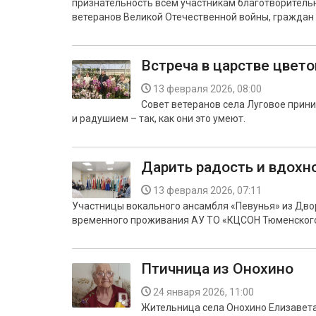
признательность всем участникам благотворитель
ветеранов Великой Отечественной войны, граждан с
Встреча в царстве цвето
13 февраля 2026, 08:00
Совет ветеранов села Луговое прини
и радушием – так, как они это умеют.
Дарить радость и вдохн
13 февраля 2026, 07:11
Участницы вокального ансамбля «Певунья» из Дво
временного проживания АУ ТО «КЦСОН Тюменского
Птичница из Онохино
24 января 2026, 11:00
Жительница села Онохино Елизавета