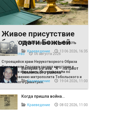
Живое присутствие
ВЫБОР РЕДАКЦИИ
благодати Божьей
Телевизор как потребность
Краеведение
13 06 2026, 16:35
Общество
06 августа 2026
Строящийся храм Нерукотворного Образа
Спаса в селе Онохино засиял крестами и
Валерий Бугаев: "Я – патриот
главными куполами. Их установили по
Тюменского района"
благословению митрополита Тобольского и
Краеведение
19 04 2026, 11:00
Тюменского Димитрия.
Когда пришла война...
Краеведение
08 02 2026, 11:00