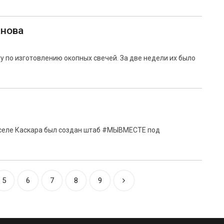
анова
 по изготовлению окопных свечей. За две недели их было
 селе Каскара был создан штаб #МЫВМЕСТЕ под
5
6
7
8
9