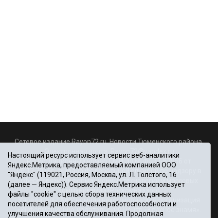
Сетевое издание Rayon72.ru. Новости Тюменского района.
Электронная почта:
Rayon72@yandex.ru
Настоящий ресурс использует сервис веб-аналитики
Регистрационный номер СМИ Эл № ФС77-67956 от
Яндекс.Метрика, предоставляемый компанией ООО
06.12.2016г., выдано Федеральной службой по надзору в
"Яндекс" (119021, Россия, Москва, ул. Л. Толстого, 16
сфере связи, информационных технологий и массовых
(далее — Яндекс)). Сервис Яндекс.Метрика использует
коммуникаций (Роскомнадзор)
файлы "cookie" с целью сбора технических данных
Учредитель: Автономная некоммерческая организация
посетителей для обеспечения работоспособности и
«Информационно-издательский центр «Красное знамя».
улучшения качества обслуживания. Продолжая