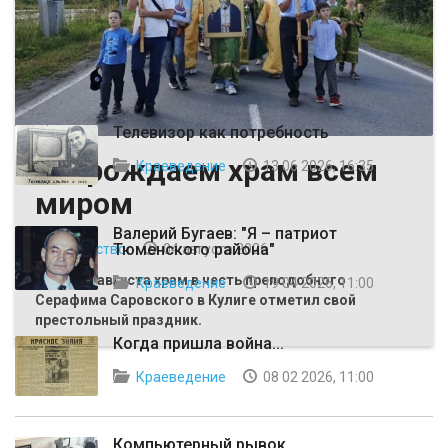
ВЫБОР РЕДАКЦИИ
Телевизор как потребность
Возрождаем храм всем
Краеведение
13 06 2026, 16:35
миром
Валерий Бугаев: "Я – патриот
Тюменского района"
Общество
04 августа 2026
Первого августа храм в честь преподобного
Краеведение
19 04 2026, 11:00
Серафима Саровского в Кулиге отметил свой
престольный праздник.
Когда пришла война...
Краеведение
08 02 2026, 11:00
Компьютерный рывок