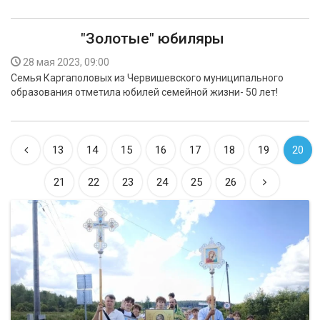
"Золотые" юбиляры
28 мая 2023, 09:00
Семья Каргаполовых из Червишевского муниципального
образования отметила юбилей семейной жизни- 50 лет!
13
14
15
16
17
18
19
20
21
22
23
24
25
26