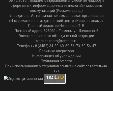
06.12.2016г., выдано Федеральной службой по надзору в
сфере связи, информационных технологий и массовых
коммуникаций (Роскомнадзор)
Учредитель: Автономная некоммерческая организация
«Информационно-издательский центр «Красное знамя».
Главный редактор Некрасова Т. В.
Почтовый адрес: 625031 г.Тюмень. ул. Шишкова, 6
Электронная почта объединенной редакции:
krasnoeznam@rambler.ru
Телефоны 8 (3452) 34-80-60, 69-56-73, 69-56-47
Политика оператора
Информация об учреждении
Публичная оферта
При использовании материалов ссылка на сайт обязательна.
12+