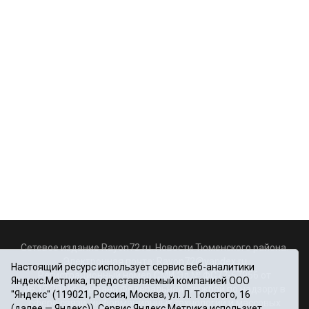
Сетевое издание Rayon72.ru. Новости Тюменского района.
Электронная почта:
Rayon72@yandex.ru
Настоящий ресурс использует сервис веб-аналитики
Регистрационный номер СМИ Эл № ФС77-67956 от
Яндекс.Метрика, предоставляемый компанией ООО
06.12.2016г., выдано Федеральной службой по надзору в
"Яндекс" (119021, Россия, Москва, ул. Л. Толстого, 16
сфере связи, информационных технологий и массовых
(далее — Яндекс)). Сервис Яндекс.Метрика использует