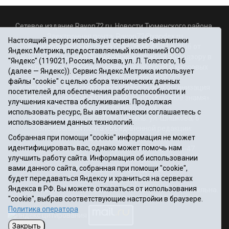
Сетевое издание Rayon72.ru. Новости Тюменского района.
Электронная почта:
Rayon72@yandex.ru
Настоящий ресурс использует сервис веб-аналитики
Регистрационный номер СМИ Эл № ФС77-67956 от
Яндекс.Метрика, предоставляемый компанией ООО
06.12.2016г., выдано Федеральной службой по надзору в
"Яндекс" (119021, Россия, Москва, ул. Л. Толстого, 16
сфере связи, информационных технологий и массовых
(далее — Яндекс)). Сервис Яндекс.Метрика использует
коммуникаций (Роскомнадзор)
файлы "cookie" с целью сбора технических данных
Учредитель: Автономная некоммерческая организация
посетителей для обеспечения работоспособности и
«Информационно-издательский центр «Красное знамя».
улучшения качества обслуживания. Продолжая
Главный редактор Некрасова Т. В.
использовать ресурс, Вы автоматически соглашаетесь с
Почтовый адрес: 625031 г.Тюмень. ул. Шишкова, 6
использованием данных технологий.
Электронная почта объединенной редакции:
Собранная при помощи "cookie" информация не может
krasnoeznam@rambler.ru
идентифицировать вас, однако может помочь нам
Телефоны 8 (3452) 34-80-60, 69-56-73, 69-56-47
улучшить работу сайта. Информация об использовании
Политика оператора
вами данного сайта, собранная при помощи "cookie",
Информация об учреждении
будет передаваться Яндексу и храниться на серверах
Публичная оферта
Яндекса в РФ. Вы можете отказаться от использования
При использовании материалов ссылка на сайт обязательна.
"cookie", выбрав соответствующие настройки в браузере.
12+
Политика оператора
Закрыть