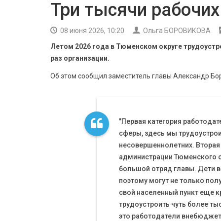
Три тысячи рабочих
08 июня 2026, 10:20
Ольга БОРОВИКОВА
Летом 2026 года в Тюменском округе трудоустро
раз организации.
Об этом сообщил заместитель главы Александр Бор
"Первая категория работодат
сферы, здесь мы трудоустро
несовершеннолетних. Вторая
администрации Тюменского ок
большой отряд главы. Дети в
поэтому могут не только полу
свой населенный пункт еще к
трудоустроить чуть более тыс
это работодатели внебюджетн