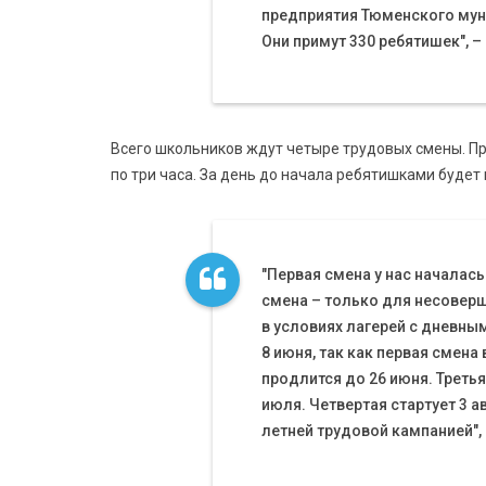
предприятия Тюменского муни
Они примут 330 ребятишек", –
Всего школьников ждут четыре трудовых смены. Пр
по три часа. За день до начала ребятишками будет
"Первая смена у нас началась
смена – только для несоверш
в условиях лагерей с дневны
8 июня, так как первая смена 
продлится до 26 июня. Третья
июля. Четвертая стартует 3 а
летней трудовой кампанией",