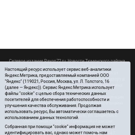
Сетевое издание Rayon72.ru. Новости Тюменского района.
Электронная почта:
Rayon72@yandex.ru
Настоящий ресурс использует сервис веб-аналитики
Регистрационный номер СМИ Эл № ФС77-67956 от
Яндекс.Метрика, предоставляемый компанией ООО
06.12.2016г., выдано Федеральной службой по надзору в
"Яндекс" (119021, Россия, Москва, ул. Л. Толстого, 16
сфере связи, информационных технологий и массовых
(далее — Яндекс)). Сервис Яндекс.Метрика использует
коммуникаций (Роскомнадзор)
файлы "cookie" с целью сбора технических данных
Учредитель: Автономная некоммерческая организация
посетителей для обеспечения работоспособности и
«Информационно-издательский центр «Красное знамя».
улучшения качества обслуживания. Продолжая
Главный редактор Некрасова Т. В.
использовать ресурс, Вы автоматически соглашаетесь с
Почтовый адрес: 625031 г.Тюмень. ул. Шишкова, 6
использованием данных технологий.
Электронная почта объединенной редакции:
Собранная при помощи "cookie" информация не может
krasnoeznam@rambler.ru
идентифицировать вас, однако может помочь нам
Телефоны 8 (3452) 34-80-60, 69-56-73, 69-56-47