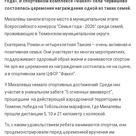
года». В спортивном комплексе «Факел» села Червишево
состоялась церемония награждения одной из таких семей.
Михалёвы заняли второе место в муниципальном этапе
Всероссийского конкурса "Семья года - 2026" среди семей,
проживающих в Тюменском муниципальном округе.
Екатерина, Роман и четырехлетняя Таисия – очень активная и
позитивная семья. Они участвуют во многих мероприятиях,
поддерживают здоровый образ жизни и занимаются спортом.
Не зря же церемония их награждения состоялась не на сцене,
а в спортивном зале ЦФСР "Факел".
У Михалевых немало спортивных достижений. Среди них
участие в уникальном забеге "5 огненных авиаверст",
прошедшем на действующей аэродромной территории в
Тюмени, победа на Тобольском марафоне, где Михалевы
прошли дистанции 5, 10 и 21 километр с коляской.
То, с каким удовольствием ребята занимаются спортом, они
продемонстрировали перед церемонией вручения им