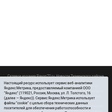
Сетевое издание Rayon72.ru. Новости Тюменского района.
Электронная почта:
Rayon72@yandex.ru
Настоящий ресурс использует сервис веб-аналитики
Регистрационный номер СМИ Эл № ФС77-67956 от
Яндекс.Метрика, предоставляемый компанией ООО
06.12.2016г., выдано Федеральной службой по надзору в
"Яндекс" (119021, Россия, Москва, ул. Л. Толстого, 16
сфере связи, информационных технологий и массовых
(далее — Яндекс)). Сервис Яндекс.Метрика использует
коммуникаций (Роскомнадзор)
файлы "cookie" с целью сбора технических данных
Учредитель: Автономная некоммерческая организация
посетителей для обеспечения работоспособности и
«Информационно-издательский центр «Красное знамя».