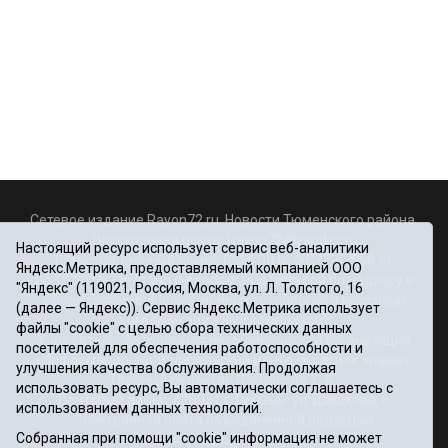
Сетевое издание Rayon72.ru. Новости Тюменского района.
Электронная почта:
Rayon72@yandex.ru
Настоящий ресурс использует сервис веб-аналитики
Регистрационный номер СМИ Эл № ФС77-67956 от
Яндекс.Метрика, предоставляемый компанией ООО
06.12.2016г., выдано Федеральной службой по надзору в
"Яндекс" (119021, Россия, Москва, ул. Л. Толстого, 16
сфере связи, информационных технологий и массовых
(далее — Яндекс)). Сервис Яндекс.Метрика использует
коммуникаций (Роскомнадзор)
файлы "cookie" с целью сбора технических данных
Учредитель: Автономная некоммерческая организация
посетителей для обеспечения работоспособности и
«Информационно-издательский центр «Красное знамя».
улучшения качества обслуживания. Продолжая
Главный редактор Некрасова Т. В.
использовать ресурс, Вы автоматически соглашаетесь с
Почтовый адрес: 625031 г.Тюмень. ул. Шишкова, 6
использованием данных технологий.
Электронная почта объединенной редакции:
Собранная при помощи "cookie" информация не может
krasnoeznam@rambler.ru