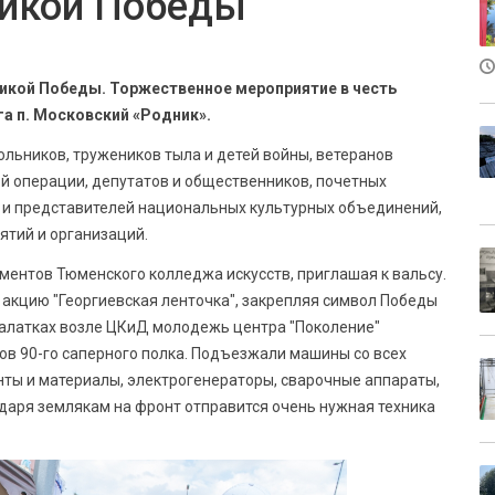
ликой Победы
икой Победы. Торжественное мероприятие в честь
га п. Московский «Родник».
ольников, тружеников тыла и детей войны, ветеранов
й операции, депутатов и общественников, почетных
 и представителей национальных культурных объединений,
ятий и организаций.
ументов Тюменского колледжа искусств, приглашая к вальсу.
кцию "Георгиевская ленточка", закрепляя символ Победы
 палатках возле ЦКиД молодежь центра "Поколение"
в 90-го саперного полка. Подъезжали машины со всех
нты и материалы, электрогенераторы, сварочные аппараты,
одаря землякам на фронт отправится очень нужная техника