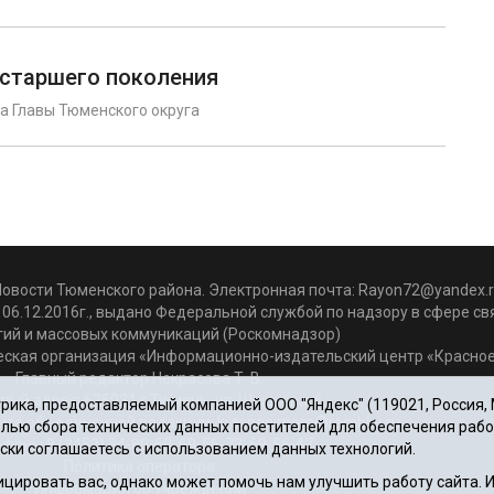
 старшего поколения
а Главы Тюменского округа
Новости Тюменского района. Электронная почта:
Rayon72@yandex.r
06.12.2016г., выдано Федеральной службой по надзору в сфере с
гий и массовых коммуникаций (Роскомнадзор)
ская организация «Информационно-издательский центр «Красное
Главный редактор Некрасова Т. В.
вый адрес: 625031 г.Тюмень. ул. Шишкова, 6
ика, предоставляемый компанией ООО "Яндекс" (119021, Россия, Мо
чта объединенной редакции: krasnoeznam@rambler.ru
целью сбора технических данных посетителей для обеспечения раб
фоны 8 (3452) 34-80-60, 69-56-73, 69-56-47
ски соглашаетесь с использованием данных технологий.
Политика оператора
цировать вас, однако может помочь нам улучшить работу сайта.
Информация об учреждении