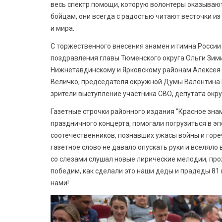
весь спектр помощи, которую волонтеры оказыва
бойцам, они всегда с радостью читают весточки и
и мира.
С торжественного внесения знамен и гимна Росси
поздравления главы Тюменского округа Ольги Зими
Нижнетавдинскому и Ярковскому районам Алексея
Величко, председателя окружной Думы Валентина
зрители выступление участника СВО, депутата ок
Газетные строчки районного издания "Красное зна
праздничного концерта, помогали погрузиться в эп
соотечественников, познавших ужасы войны и гореч
газетное слово не давало опускать руки и вселяло
со слезами слушал новые лирические мелодии, прож
победим, как сделали это наши деды и прадеды 81 г
нами!