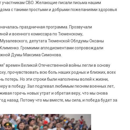
ют участникам СВО. Желающие писали письма нашим
з дома с такими простыми и добрыми пожеланиями здоровья
и началась праздничная программа. Прозвучали
ной и военного комиссара по Тюменскому,
 Музалевского, депутата Тюменской Облдумы Оксаны
 Клименко. Громкими аплодисментами сопровождали
ружной Думы Максима Симонова.
мя" времен Великой Отечественной войны легли в основу
оху, прочувствовать всю боль наших родных и близких, всех
ь потерь. Но эти строки были наполнены волей к жизни,
 веру в победу. Зал подпевал любимым песням военных лет,
ивая горечь новых утрат и обретая веру, что мы снова
од назад. Потому что мы вместе, мы сила, и победа будет за