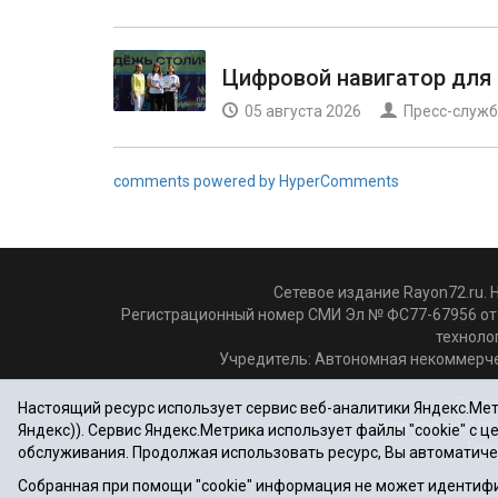
Цифровой навигатор для
05 августа 2026
Пресс-служб
comments powered by HyperComments
Сетевое издание Rayon72.ru. 
Регистрационный номер СМИ Эл № ФС77-67956 от 
техноло
Учредитель: Автономная некоммерче
Почто
Настоящий ресурс использует сервис веб-аналитики Яндекс.Метр
Электронная по
Яндекс)). Сервис Яндекс.Метрика использует файлы "cookie" с 
Теле
обслуживания. Продолжая использовать ресурс, Вы автоматиче
Собранная при помощи "cookie" информация не может идентифи