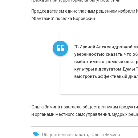
граждан при территориальном управлении.
Председателем единогласным решением избрали Ир
"Фантазия" поселка Боровский.
"С Ириной Александровной мы
уверенностью сказать, что 
выбор: имея огромный опыт 
культуры и депутатом Думы 
выстроить эффективный диал
Ольга Зимина пожелала общественникам продуктив
и органами местного самоуправления, мудрых реш
Общественная палата
Ольга Зимина