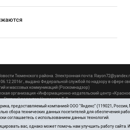
ижаются
Новости Тюменского района. Электронная почта:
Rayon72@yandex.r
06.12.2016г., выдано Федеральной службой по надзору в сфере с
гий и массовых коммуникаций (Роскомнадзор)
ская организация «Информационно-издательский центр «Красное
Главный редактор Некрасова Т. В.
вый адрес: 625031 г.Тюмень. ул. Шишкова, 6
ика, предоставляемый компанией ООО "Яндекс" (119021, Россия, Мо
чта объединенной редакции: krasnoeznam@rambler.ru
целью сбора технических данных посетителей для обеспечения раб
фоны 8 (3452) 34-80-60, 69-56-73, 69-56-47
ски соглашаетесь с использованием данных технологий.
Политика оператора
цировать вас, однако может помочь нам улучшить работу сайта.
Информация об учреждении