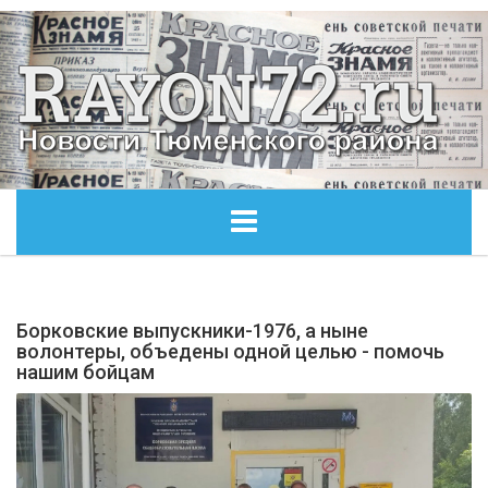
ГЛАВНАЯ
Борковские выпускники-1976, а ныне
ОБЩЕСТВО
волонтеры, объедены одной целью - помочь
нашим бойцам
ЭКОНОМИКА
КУЛЬТУРА