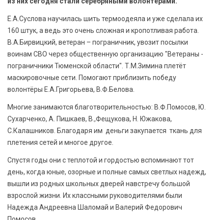
из них сегодня стали серебряными волонтёрами.
Е.А.Суслова научилась шить термоодеяла и уже сделала их
160 штук, а ведь это очень сложная и кропотливая работа.
В.А.Бирвицкий, ветеран – пограничник, увозит посылки
воинам СВО через общественную организацию "Ветераны -
пограничники Тюменской области". Т.М.Зимина плетёт
маскировочные сети. Помогают приблизить победу
волонтёры Е.А.Григорьева, В.Ф.Белова.
Многие занимаются благотворительностью: В.Ф.Помосов, Ю.
Сухарченко, А. Пишкаев, В.,Фещукова, Н. Южакова,
С.Калашников. Благодаря им деньги закупается ткань для
плетения сетей и многое другое.
Спустя годы они с теплотой и гордостью вспоминают тот
день, когда юные, озорные и полные самых светлых надежд,
вышли из родных школьных дверей навстречу большой
взрослой жизни. Их классными руководителями были
Надежда Андреевна Шаломай и Валерий Федорович
Помосов.