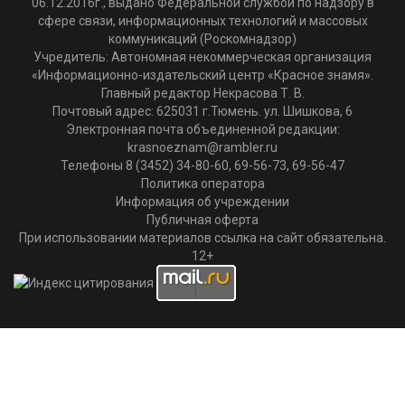
06.12.2016г., выдано Федеральной службой по надзору в
сфере связи, информационных технологий и массовых
коммуникаций (Роскомнадзор)
Учредитель: Автономная некоммерческая организация
«Информационно-издательский центр «Красное знамя».
Главный редактор Некрасова Т. В.
Почтовый адрес: 625031 г.Тюмень. ул. Шишкова, 6
Электронная почта объединенной редакции:
krasnoeznam@rambler.ru
Телефоны 8 (3452) 34-80-60, 69-56-73, 69-56-47
Политика оператора
Информация об учреждении
Публичная оферта
При использовании материалов ссылка на сайт обязательна.
12+