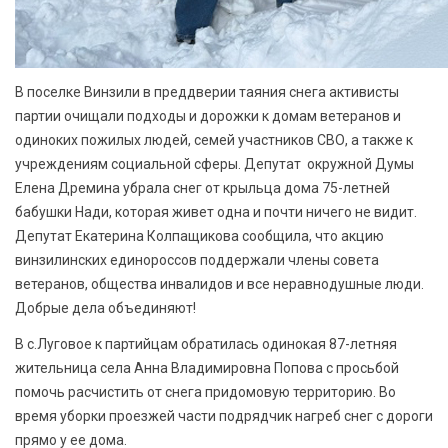
В поселке Винзили в преддверии таяния снега активисты
партии очищали подходы и дорожки к домам ветеранов и
одиноких пожилых людей, семей участников СВО, а также к
учреждениям социальной сферы. Депутат окружной Думы
Елена Дремина убрала снег от крыльца дома 75-летней
бабушки Нади, которая живет одна и почти ничего не видит.
Депутат Екатерина Колпащикова сообщила, что акцию
винзилинских единороссов поддержали члены совета
ветеранов, общества инвалидов и все неравнодушные люди.
Добрые дела объединяют!
В с.Луговое к партийцам обратилась одинокая 87-летняя
жительница села Анна Владимировна Попова с просьбой
помочь расчистить от снега придомовую территорию. Во
время уборки проезжей части подрядчик нагреб снег с дороги
прямо у ее дома.