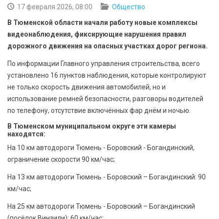
БЕЗОПАСНОСТЬ
17 февраля 2026, 08:00
Общество
В Тюменской области начали работу новые комплексы
СПОРТ
видеонаблюдения, фиксирующие нарушения правил
дорожного движения на опасных участках дорог региона.
АРХИВ PDF
По информации Главного управления строительства, всего
установлено 16 пунктов наблюдения, которые контролируют
не только скорость движения автомобилей, но и
использование ремней безопасности, разговоры водителей
по телефону, отсутствие включённых фар днём и ночью.
В Тюменском муниципальном округе эти камеры
находятся:
На 10 км автодороги Тюмень - Боровский - Богандинский,
ограничение скорости 90 км/час;
На 13 км автодороги Тюмень - Боровский – Богандинский: 90
км/час;
На 25 км автодороги Тюмень - Боровский – Богандинский
(посёлок Винзили): 60 км/час;