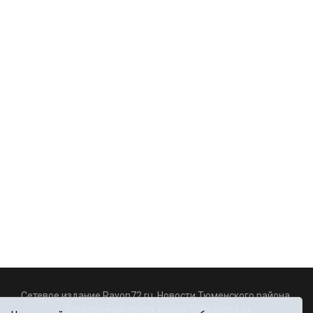
Сетевое издание Rayon72.ru. Новости Тюменского района.
Электронная почта:
Rayon72@yandex.ru