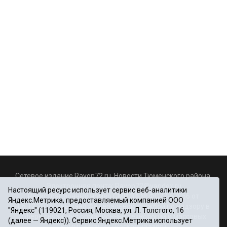
Сетевое издание Rayon72.ru. Новости Тюменского района.
Электронная почта:
Rayon72@yandex.ru
Настоящий ресурс использует сервис веб-аналитики
Регистрационный номер СМИ Эл № ФС77-67956 от
Яндекс.Метрика, предоставляемый компанией ООО
06.12.2016г., выдано Федеральной службой по надзору в
"Яндекс" (119021, Россия, Москва, ул. Л. Толстого, 16
сфере связи, информационных технологий и массовых
(далее — Яндекс)). Сервис Яндекс.Метрика использует
коммуникаций (Роскомнадзор)