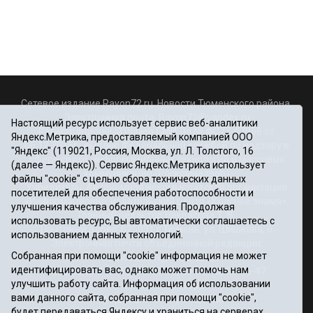
Сетевое издание Rayon72.ru. Новости Тюменского района.
Электронная почта:
Rayon72@yandex.ru
Настоящий ресурс использует сервис веб-аналитики
Регистрационный номер СМИ Эл № ФС77-67956 от
Яндекс.Метрика, предоставляемый компанией ООО
06.12.2016г., выдано Федеральной службой по надзору в
"Яндекс" (119021, Россия, Москва, ул. Л. Толстого, 16
сфере связи, информационных технологий и массовых
(далее — Яндекс)). Сервис Яндекс.Метрика использует
коммуникаций (Роскомнадзор)
файлы "cookie" с целью сбора технических данных
Учредитель: Автономная некоммерческая организация
посетителей для обеспечения работоспособности и
«Информационно-издательский центр «Красное знамя».
улучшения качества обслуживания. Продолжая
Главный редактор Некрасова Т. В.
использовать ресурс, Вы автоматически соглашаетесь с
Почтовый адрес: 625031 г.Тюмень. ул. Шишкова, 6
использованием данных технологий.
Электронная почта объединенной редакции:
Собранная при помощи "cookie" информация не может
krasnoeznam@rambler.ru
идентифицировать вас, однако может помочь нам
Телефоны 8 (3452) 34-80-60, 69-56-73, 69-56-47
улучшить работу сайта. Информация об использовании
Политика оператора
вами данного сайта, собранная при помощи "cookie",
Информация об учреждении
будет передаваться Яндексу и храниться на серверах
Публичная оферта