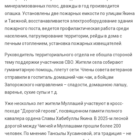
минерализованных полос, дважды в год производится
опашка. Установлены две пожарных емкости по улицам Якина
и Таежной, восстанавливается электрооборудование здания
пожарного поста, ведется профилактическая работа среди
населения, патрулирование территории, рейды в дома с
печным отоплением, установка пожарных извещателей.
Руководитель территориального отдела не обошла стороной
тему поддержки участников СВО. Жители села собирают
гуманитарную помощь, плетут сети. Члены совета ветеранов
отправили в госпиталь домашний чак-чак, а бойцам
Запорожского направления – сладости, домашнюю лапшу,
варенье, сухие супы и т.д.
Уже несколько лет жители Муллашей участвуют в кросс-
походе "Дорогой героев", посвященном памяти полного
кавалера ордена Славы Хабибуллы Якина. В 2025-м лесной
дорогой между Чикчей и Муллашами прошли более 200
человек. По мнению Тансылы Хусаиновой, эта традиция – не