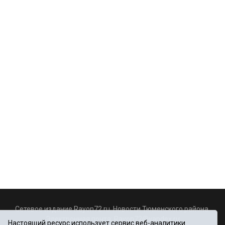
Сетевое издание Rayon72.ru. Новости Тюменского района.
Электронная почта:
Rayon72@yandex.ru
Настоящий ресурс использует сервис веб-аналитики