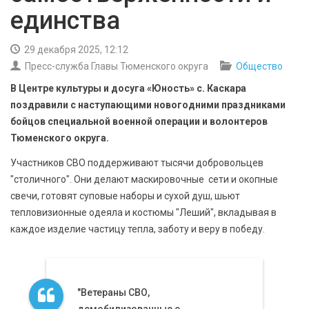
БЕЗОПАСНОСТЬ
единства
СПОРТ
29 декабря 2025, 12:12
Пресс-служба Главы Тюменского округа
Общество
АРХИВ PDF
В Центре культуры и досуга «Юность» с. Каскара
поздравили с наступающими новогодними праздниками
бойцов специальной военной операции и волонтеров
Тюменского округа.
Участников СВО поддерживают тысячи добровольцев
"столичного". Они делают маскировочные сети и окопные
свечи, готовят суповые наборы и сухой душ, шьют
тепловизионные одеяла и костюмы "Леший", вкладывая в
каждое изделие частицу тепла, заботу и веру в победу.
"Ветераны СВО,