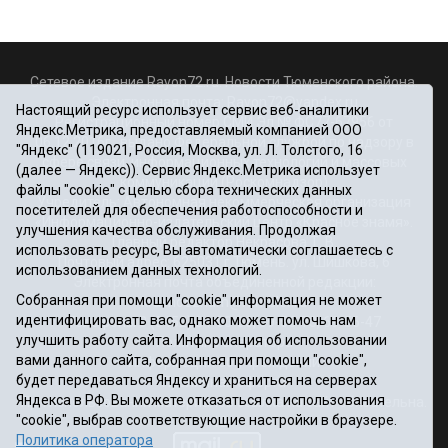
Сетевое издание Rayon72.ru. Новости Тюменского района.
Электронная почта:
Rayon72@yandex.ru
Настоящий ресурс использует сервис веб-аналитики
Регистрационный номер СМИ Эл № ФС77-67956 от
Яндекс.Метрика, предоставляемый компанией ООО
06.12.2016г., выдано Федеральной службой по надзору в
"Яндекс" (119021, Россия, Москва, ул. Л. Толстого, 16
сфере связи, информационных технологий и массовых
(далее — Яндекс)). Сервис Яндекс.Метрика использует
коммуникаций (Роскомнадзор)
файлы "cookie" с целью сбора технических данных
Учредитель: Автономная некоммерческая организация
посетителей для обеспечения работоспособности и
«Информационно-издательский центр «Красное знамя».
улучшения качества обслуживания. Продолжая
Главный редактор Некрасова Т. В.
использовать ресурс, Вы автоматически соглашаетесь с
Почтовый адрес: 625031 г.Тюмень. ул. Шишкова, 6
использованием данных технологий.
Электронная почта объединенной редакции:
Собранная при помощи "cookie" информация не может
krasnoeznam@rambler.ru
идентифицировать вас, однако может помочь нам
Телефоны 8 (3452) 34-80-60, 69-56-73, 69-56-47
улучшить работу сайта. Информация об использовании
Политика оператора
вами данного сайта, собранная при помощи "cookie",
Информация об учреждении
будет передаваться Яндексу и храниться на серверах
Публичная оферта
Яндекса в РФ. Вы можете отказаться от использования
При использовании материалов ссылка на сайт обязательна.
"cookie", выбрав соответствующие настройки в браузере.
12+
Политика оператора