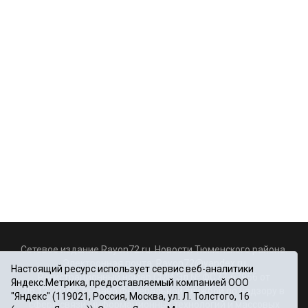
Сетевое издание Rayon72.ru. Новости Тюменского района.
Электронная почта:
Rayon72@yandex.ru
Настоящий ресурс использует сервис веб-аналитики
Регистрационный номер СМИ Эл № ФС77-67956 от
Яндекс.Метрика, предоставляемый компанией ООО
06.12.2016г., выдано Федеральной службой по надзору в
"Яндекс" (119021, Россия, Москва, ул. Л. Толстого, 16
сфере связи, информационных технологий и массовых