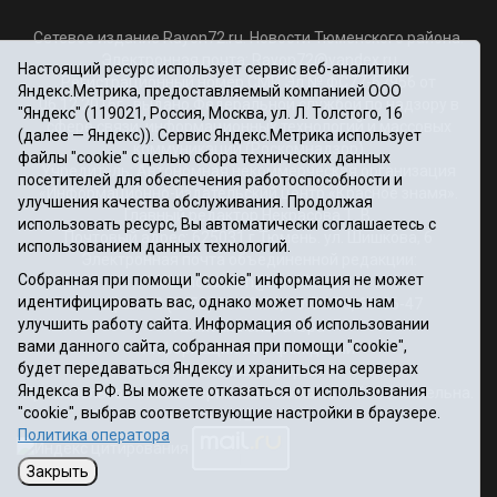
Сетевое издание Rayon72.ru. Новости Тюменского района.
Электронная почта:
Rayon72@yandex.ru
Настоящий ресурс использует сервис веб-аналитики
Регистрационный номер СМИ Эл № ФС77-67956 от
Яндекс.Метрика, предоставляемый компанией ООО
06.12.2016г., выдано Федеральной службой по надзору в
"Яндекс" (119021, Россия, Москва, ул. Л. Толстого, 16
сфере связи, информационных технологий и массовых
(далее — Яндекс)). Сервис Яндекс.Метрика использует
коммуникаций (Роскомнадзор)
файлы "cookie" с целью сбора технических данных
Учредитель: Автономная некоммерческая организация
посетителей для обеспечения работоспособности и
«Информационно-издательский центр «Красное знамя».
улучшения качества обслуживания. Продолжая
Главный редактор Некрасова Т. В.
использовать ресурс, Вы автоматически соглашаетесь с
Почтовый адрес: 625031 г.Тюмень. ул. Шишкова, 6
использованием данных технологий.
Электронная почта объединенной редакции:
Собранная при помощи "cookie" информация не может
krasnoeznam@rambler.ru
идентифицировать вас, однако может помочь нам
Телефоны 8 (3452) 34-80-60, 69-56-73, 69-56-47
улучшить работу сайта. Информация об использовании
Политика оператора
вами данного сайта, собранная при помощи "cookie",
Информация об учреждении
будет передаваться Яндексу и храниться на серверах
Публичная оферта
Яндекса в РФ. Вы можете отказаться от использования
При использовании материалов ссылка на сайт обязательна.
"cookie", выбрав соответствующие настройки в браузере.
12+
Политика оператора
Закрыть