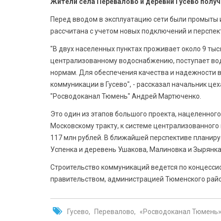
Жители села Перевалово и деревни Гусево получ
Перед вводом в эксплуатацию сети были промыты
рассчитана с учетом новых подключений и перспек
"В двух населенных пунктах проживает около 9 тыс
централизованному водоснабжению, поступает во
нормам. Для обеспечения качества и надежности
коммуникации в Гусево", - рассказал начальник ц
"Росводоканал Тюмень" Андрей Мартюченко.
Это один из этапов большого проекта, нацеленног
Московскому тракту, к системе централизованного
117 млн рублей. В ближайшей перспективе планиру
Успенка и деревень Ушакова, Малиновка и Зырянка
Строительство коммуникаций ведется по концесс
правительством, администрацией Тюменского рай
Гусево
Перевалово
«Росводоканал Тюмень