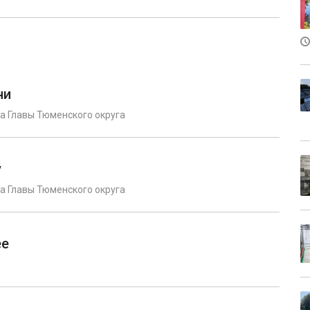
ни
а Главы Тюменского округа
у
а Главы Тюменского округа
ее