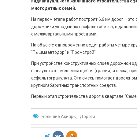
индивидуального жилищного строительства сфо
многодетных семей.
На первом этапе работ построят 6,6 км дорог – эт
дорожники укладывают асфальтобетон, в дальнейш
с межквартальными проездами.
На объекте одновременно ведут работы четыре кру
"Пышмаавтодор" и "Промстрой".
При устройстве конструктивных слоев дорожной о
в результате смешения щебня (гравия) и песка, п
асфальтогранулята. Эта смесь помогает дорожно
крупногабаритных транспортных средств.
Первый этап строительства дорог в квартале "Семе
Большие Акияры
Дороги