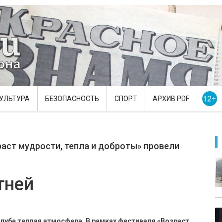
УЛЬТУРА
БЕЗОПАСНОСТЬ
СПОРТ
АРХИВ PDF
раст мудрости, тепла и доброты» провели
тней
лубе теплая атмосфера. В рамках фестиваля «Возраст