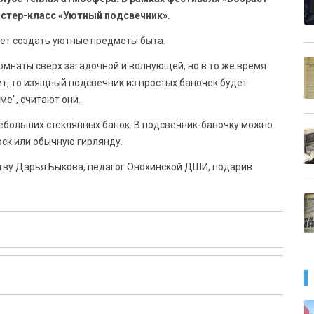
астер-класс «Уютный подсвечник».
яет создать уютные предметы быта.
омнаты сверх загадочной и волнующей, но в то же время
ит, то изящный подсвечник из простых баночек будет
ме", считают они.
ебольших стеклянных банок. В подсвечник-баночку можно
оск или обычную гирлянду.
ству Дарья Быкова, педагог Онохинской ДШИ, подарив