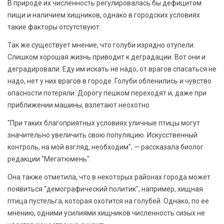
В природе их численность регулировалась бы дефицитом
пищи и наличием хищников, однако в городских условиях
такие факторы отсутствуют.
Так же существует мнение, что голуби изрядно отупели.
Слишком хорошая жизнь приводит к деградации. Вот они и
деградировали. Еду им искать не надо, от врагов спасаться не
надо, нет у них врагов в городе. Голуби обленились и чувство
опасности потеряли. Дорогу пешком переходят и, даже при
приближении машины, взлетают неохотно.
"При таких благоприятных условиях уличные птицы могут
значительно увеличить свою популяцию. Искусственный
контроль, на мой взгляд, необходим", — рассказала биолог
редакции "Мегатюмень".
Она также отметила, что в некоторых районах города может
появиться "демографический политик", например, хищная
птица пустельга, которая охотится на голубей. Однако, по ее
мнению, одними усилиями хищников численность сизых не