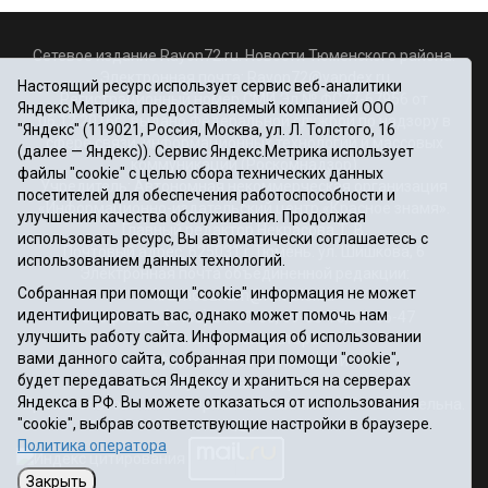
Сетевое издание Rayon72.ru. Новости Тюменского района.
Электронная почта:
Rayon72@yandex.ru
Настоящий ресурс использует сервис веб-аналитики
Регистрационный номер СМИ Эл № ФС77-67956 от
Яндекс.Метрика, предоставляемый компанией ООО
06.12.2016г., выдано Федеральной службой по надзору в
"Яндекс" (119021, Россия, Москва, ул. Л. Толстого, 16
сфере связи, информационных технологий и массовых
(далее — Яндекс)). Сервис Яндекс.Метрика использует
коммуникаций (Роскомнадзор)
файлы "cookie" с целью сбора технических данных
Учредитель: Автономная некоммерческая организация
посетителей для обеспечения работоспособности и
«Информационно-издательский центр «Красное знамя».
улучшения качества обслуживания. Продолжая
Главный редактор Некрасова Т. В.
использовать ресурс, Вы автоматически соглашаетесь с
Почтовый адрес: 625031 г.Тюмень. ул. Шишкова, 6
использованием данных технологий.
Электронная почта объединенной редакции:
Собранная при помощи "cookie" информация не может
krasnoeznam@rambler.ru
идентифицировать вас, однако может помочь нам
Телефоны 8 (3452) 34-80-60, 69-56-73, 69-56-47
улучшить работу сайта. Информация об использовании
Политика оператора
вами данного сайта, собранная при помощи "cookie",
Информация об учреждении
будет передаваться Яндексу и храниться на серверах
Публичная оферта
Яндекса в РФ. Вы можете отказаться от использования
При использовании материалов ссылка на сайт обязательна.
"cookie", выбрав соответствующие настройки в браузере.
12+
Политика оператора
Закрыть