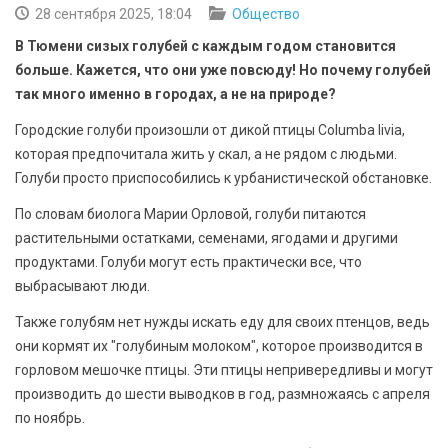
БЕЗОПАСНОСТЬ
28 сентября 2025, 18:04
Общество
В Тюмени сизых голубей с каждым годом становится
СПОРТ
больше. Кажется, что они уже повсюду! Но почему голубей
так много именно в городах, а не на природе?
АРХИВ PDF
Городские голуби произошли от дикой птицы Columba livia,
которая предпочитала жить у скал, а не рядом с людьми.
Голуби просто приспособились к урбанистической обстановке.
По словам биолога Марии Орловой, голуби питаются
растительными остатками, семенами, ягодами и другими
продуктами. Голуби могут есть практически все, что
выбрасывают люди.
Также голубям нет нужды искать еду для своих птенцов, ведь
они кормят их "голубиным молоком", которое производится в
горловом мешочке птицы. Эти птицы непривередливы и могут
производить до шести выводков в год, размножаясь с апреля
по ноябрь.