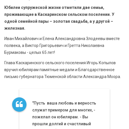
БЕЗОПАСНОСТЬ
Юбилеи супружеской жизни отметили две семьи,
проживающие в Каскаринском сельском поселении. У
СПОРТ
одной семейной пары – золотая свадьба, а у другой –
железная.
АРХИВ PDF
Иван Михайлович и Елена Александровна Злодеевы вместе
полвека, а Виктор Григорьевич и Гретта Николаевна
Бурмаковы - целых 65 лет!
Глава Каскаринского сельского поселения Игорь Копылов
вручил юбилярам памятные медали и Благодарственное
письмо губернатора Тюменской области Александра Моора.
"Пусть ваша любовь и верность
служат примером для многих, -
пожелал он юбилярам. - Вы
прошли долгий и счастливый