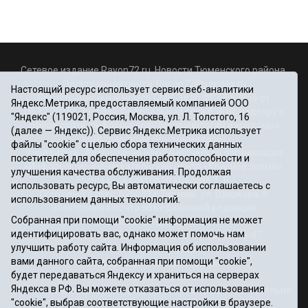
Сетевое издание Rayon72.ru. Новости Тюменского района.
Электронная почта:
Rayon72@yandex.ru
Настоящий ресурс использует сервис веб-аналитики
Регистрационный номер СМИ Эл № ФС77-67956 от
Яндекс.Метрика, предоставляемый компанией ООО
06.12.2016г., выдано Федеральной службой по надзору в
"Яндекс" (119021, Россия, Москва, ул. Л. Толстого, 16
сфере связи, информационных технологий и массовых
(далее — Яндекс)). Сервис Яндекс.Метрика использует
коммуникаций (Роскомнадзор)
файлы "cookie" с целью сбора технических данных
Учредитель: Автономная некоммерческая организация
посетителей для обеспечения работоспособности и
«Информационно-издательский центр «Красное знамя».
улучшения качества обслуживания. Продолжая
Главный редактор Некрасова Т. В.
использовать ресурс, Вы автоматически соглашаетесь с
Почтовый адрес: 625031 г.Тюмень. ул. Шишкова, 6
использованием данных технологий.
Электронная почта объединенной редакции:
Собранная при помощи "cookie" информация не может
krasnoeznam@rambler.ru
идентифицировать вас, однако может помочь нам
Телефоны 8 (3452) 34-80-60, 69-56-73, 69-56-47
улучшить работу сайта. Информация об использовании
Политика оператора
вами данного сайта, собранная при помощи "cookie",
Информация об учреждении
будет передаваться Яндексу и храниться на серверах
Публичная оферта
Яндекса в РФ. Вы можете отказаться от использования
При использовании материалов ссылка на сайт обязательна.
"cookie", выбрав соответствующие настройки в браузере.
12+