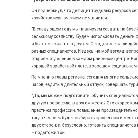
Он подчеркнул, что дефицит трудовых ресурсов се
хозяйство исключением не является.
"В следующем году мы планируем создать на базе
сельскому хозяйству. Будем использовать деньги 
я бы хотел сказать о другом. Сегодня все наши д
разных специалистов. И здесь, на мой взгляд, вопро
откроем отделение в каждом районном центре. Воп
хорошей заработной плате, в хорошем социальном 
По мнению главы региона, сегодня многие сельские 
часов, ездить в длительный отпуск, совершать тур
"Да, мы можем подготовить, обучить специалистов.
другую профессию, в другом месте? Это скорее ком
престижа профессии, повышение производительност
тогда человек будет выбирать профессию и место ж
двух сторон: и, безусловно, готовить специалистов
– подытожил он.