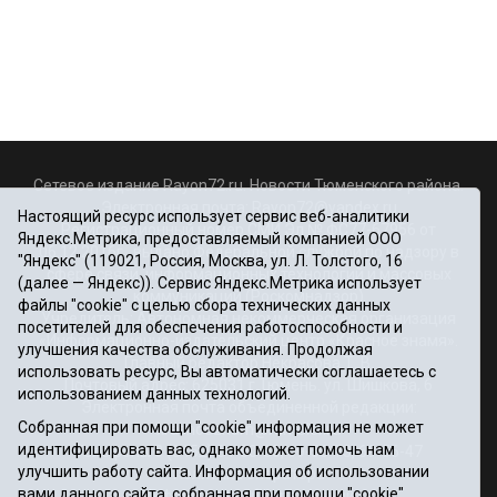
Сетевое издание Rayon72.ru. Новости Тюменского района.
Электронная почта:
Rayon72@yandex.ru
Настоящий ресурс использует сервис веб-аналитики
Регистрационный номер СМИ Эл № ФС77-67956 от
Яндекс.Метрика, предоставляемый компанией ООО
06.12.2016г., выдано Федеральной службой по надзору в
"Яндекс" (119021, Россия, Москва, ул. Л. Толстого, 16
сфере связи, информационных технологий и массовых
(далее — Яндекс)). Сервис Яндекс.Метрика использует
коммуникаций (Роскомнадзор)
файлы "cookie" с целью сбора технических данных
Учредитель: Автономная некоммерческая организация
посетителей для обеспечения работоспособности и
«Информационно-издательский центр «Красное знамя».
улучшения качества обслуживания. Продолжая
Главный редактор Некрасова Т. В.
использовать ресурс, Вы автоматически соглашаетесь с
Почтовый адрес: 625031 г.Тюмень. ул. Шишкова, 6
использованием данных технологий.
Электронная почта объединенной редакции:
Собранная при помощи "cookie" информация не может
krasnoeznam@rambler.ru
идентифицировать вас, однако может помочь нам
Телефоны 8 (3452) 34-80-60, 69-56-73, 69-56-47
улучшить работу сайта. Информация об использовании
Политика оператора
вами данного сайта, собранная при помощи "cookie",
Информация об учреждении