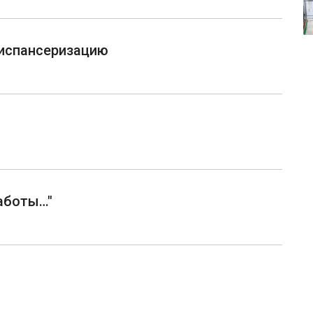
диспансеризацию
аботы…"