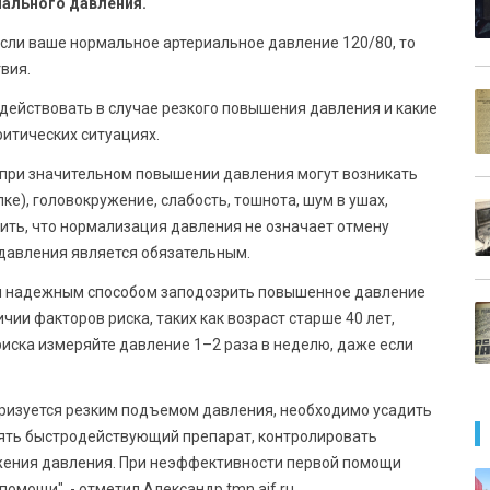
иального давления.
Если ваше нормальное артериальное давление 120/80, то
вия.
действовать в случае резкого повышения давления и какие
итических ситуациях.
 при значительном повышении давления могут возникать
е), головокружение, слабость, тошнота, шум в ушах,
ить, что нормализация давления не означает отмену
 давления является обязательным.
м надежным способом заподозрить повышенное давление
чии факторов риска, таких как возраст старше 40 лет,
риска измеряйте давление 1–2 раза в неделю, даже если
теризуется резким подъемом давления, необходимо усадить
инять быстродействующий препарат, контролировать
ижения давления. При неэффективности первой помощи
омощи", - отметил Александр tmn.aif.ru.