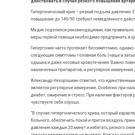
действовать в случае резкого повышения артер
Гипертонический криз – резкий подъем давления. 
повышение до 140/90 требуют немедленного дейст
Медик поделился рекомендациями, как правильно 
меры первой помощи необходимо предпринять в кр
Гипертония часто протекает бессимптомно, однако
следующие симптомы: головная боль (чаще в затылк
одышка и даже носовые кровотечения. Важно помн
назначенных препаратов, и регулярное измерение
Александр Нехорошкин отметил, что единственны
является регулярное измерение. Особенно при нали
диабет, ожирение и стресс. При наличии факторов 
чувствуете себя хорошо.
"В случае гипертонического криза, который харак
больного, обеспечить покой и приток воздуха, пр
давление каждые 20 минут и избегать резкого сн
следует незамедлительно вызвать бригаду скорой п