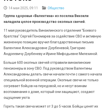
БЕЗОПАСНОСТЬ
14 мая 2025, 09:11
Общество
СПОРТ
Группа здоровья «Валентина» из поселка Винзили
наладила целое производство окопных свечей.
АРХИВ PDF
11 мая руководитель Винзилинского отделения "Боевого
братства" Сергей Пономарев за содействие СВО и активную
жизненную позицию вручил благодарственные письма
Валентине Александровне Дербеневой, Григорию
Андреевичу Дербеневу и Ирине Мифодьевне Милехиной.
Больше 600 окопных свечей отправили винзилинские
пенсионеры в зону СВО. Под руководством Валентины
Александровны делать свечи начали почти с самого начала
специальной военной операции. Окопные свечи не только
согревает бойцов на передовой, но и несут воинам
воспоминания о доме, который они защищают, создают
ощущение уюта.
Гореть такая свеча может от 3 до 5 часов. Бойцы ценят их