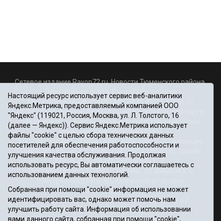
Сетевое издание Rayon72.ru. Новости Тюменского района.
Электронная почта:
Rayon72@yandex.ru
Настоящий ресурс использует сервис веб-аналитики
Регистрационный номер СМИ Эл № ФС77-67956 от
Яндекс.Метрика, предоставляемый компанией ООО
06.12.2016г., выдано Федеральной службой по надзору в
"Яндекс" (119021, Россия, Москва, ул. Л. Толстого, 16
сфере связи, информационных технологий и массовых
(далее — Яндекс)). Сервис Яндекс.Метрика использует
коммуникаций (Роскомнадзор)
файлы "cookie" с целью сбора технических данных
Учредитель: Автономная некоммерческая организация
посетителей для обеспечения работоспособности и
«Информационно-издательский центр «Красное знамя».
улучшения качества обслуживания. Продолжая
Главный редактор Некрасова Т. В.
использовать ресурс, Вы автоматически соглашаетесь с
Почтовый адрес: 625031 г.Тюмень. ул. Шишкова, 6
использованием данных технологий.
Электронная почта объединенной редакции:
Собранная при помощи "cookie" информация не может
krasnoeznam@rambler.ru
идентифицировать вас, однако может помочь нам
Телефоны 8 (3452) 34-80-60, 69-56-73, 69-56-47
улучшить работу сайта. Информация об использовании
Политика оператора
вами данного сайта, собранная при помощи "cookie",
Информация об учреждении