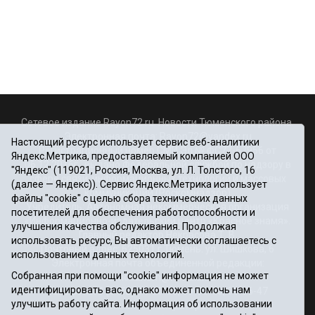
Сетевое издание Rayon72.ru. Новости Тюменского района.
Электронная почта:
Rayon72@yandex.ru
Настоящий ресурс использует сервис веб-аналитики
Регистрационный номер СМИ Эл № ФС77-67956 от
Яндекс.Метрика, предоставляемый компанией ООО
06.12.2016г., выдано Федеральной службой по надзору в
"Яндекс" (119021, Россия, Москва, ул. Л. Толстого, 16
сфере связи, информационных технологий и массовых
(далее — Яндекс)). Сервис Яндекс.Метрика использует
коммуникаций (Роскомнадзор)
файлы "cookie" с целью сбора технических данных
Учредитель: Автономная некоммерческая организация
посетителей для обеспечения работоспособности и
«Информационно-издательский центр «Красное знамя».
улучшения качества обслуживания. Продолжая
Главный редактор Некрасова Т. В.
использовать ресурс, Вы автоматически соглашаетесь с
Почтовый адрес: 625031 г.Тюмень. ул. Шишкова, 6
использованием данных технологий.
Электронная почта объединенной редакции:
Собранная при помощи "cookie" информация не может
krasnoeznam@rambler.ru
идентифицировать вас, однако может помочь нам
Телефоны 8 (3452) 34-80-60, 69-56-73, 69-56-47
улучшить работу сайта. Информация об использовании
Политика оператора