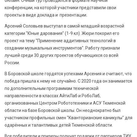
онлайн. Очный тур проводился в формате научной
конференции, на которой участники представили свои
проекты в виде доклада и презентации.
Арсений Соловьев выступал в самой младшей возрастной
категории "Юные дарования" (1-9 кл). Жюри покорил его
проект на тему "Применение аддитивных технологий в
создании музыкальных инструментов". Работу признали
лучшей среди 30 других проектов обучающихся со всей
России.
В Боровской школе гордятся успехами Арсения и считают, что
победа пришла к нему не случайно. С 2020 года он занимается
по дополнительным программам технической
направленности в классах АйтиЛаб и РобоЛаб,
организованных Центром Робототехники и АСУ Тюменской
области на базе Боровской школы. Он неоднократно был
участником профильных смен "Кванторианские каникулы" для
одарённых и талантливых детей Тюменской области.
Все победители и призеры получат подарки от партнеров ТИУ