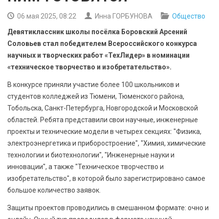
БЕЗОПАСНОСТЬ
06 мая 2025, 08:22
Инна ГОРБУНОВА
Общество
СПОРТ
Девятиклассник школы посёлка Боровский Арсений
Соловьев стал победителем Всероссийского конкурса
АРХИВ PDF
научных и творческих работ «ТехЛидер» в номинации
«техническое творчество и изобретательство».
В конкурсе приняли участие более 100 школьников и
студентов колледжей из Тюмени, Тюменского района,
Тобольска, Санкт-Петербурга, Новгородской и Московской
областей. Ребята представили свои научные, инженерные
проекты и технические модели в четырех секциях: "Физика,
электроэнергетика и приборостроение", "Химия, химические
технологии и биотехнологии", "Инженерные науки и
инновации", а также "Техническое творчество и
изобретательство", в которой было зарегистрировано самое
большое количество заявок.
Защиты проектов проводились в смешанном формате: очно и