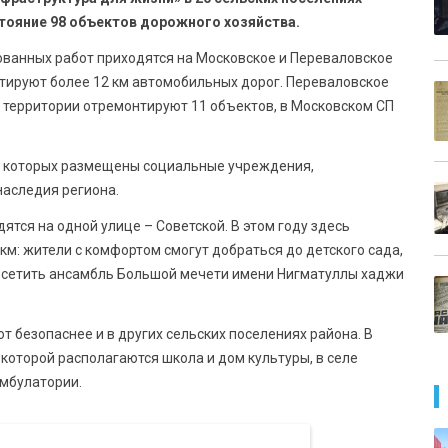
тояние 98 объектов дорожного хозяйства.
ованных работ приходятся на Московское и Переваловское
нтируют более 12 км автомобильных дорог. Переваловское
о территории отремонтируют 11 объектов, в Московском СП
а которых размещены социальные учреждения,
наследия региона.
ятся на одной улице – Советской. В этом году здесь
м: жители с комфортом смогут добраться до детского сада,
посетить ансамбль Большой мечети имени Нигматуллы хаджи
безопаснее и в других сельских поселениях района. В
которой располагаются школа и дом культуры, в селе
амбулатории.