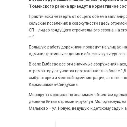
Тюменского района приведут в нормативное сос
Практически четверть от общего объема запланир
сельские поселения: в совокупности здесь отремо
СП – лидер грядущего строительного сезона, на ег
– 9.
Большую работу дорожники проведут на улицах, н
административные здания и объекты культурного 
В селе Ембаево все эти значимые сооружения наход
отремонтируют участок протяженностью более 1,5 к
амбулатории и местной администрации, а гости - 
Кармышакова-Сейдукова.
Маршруты к социально значимым объектам сделают 
деревне Янтык отремонтируют ул. Молодежную, на 
Мальково – ул. Новую, ведущую к детскому саду и 