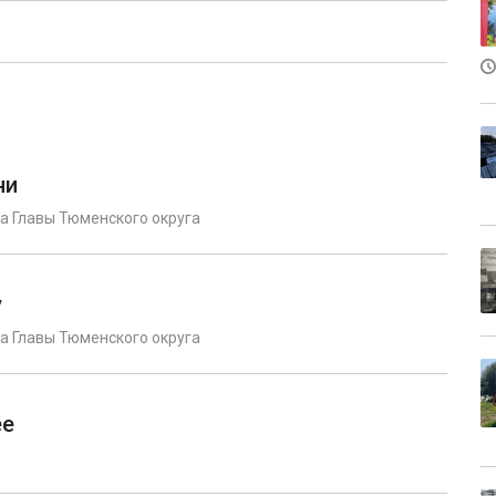
ни
а Главы Тюменского округа
у
а Главы Тюменского округа
ее