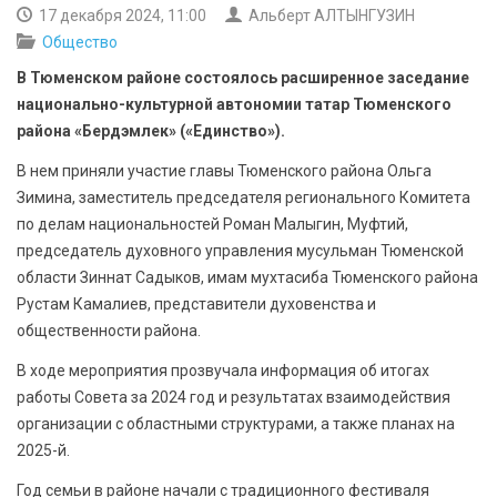
БЕЗОПАСНОСТЬ
17 декабря 2024, 11:00
Альберт АЛТЫНГУЗИН
Общество
СПОРТ
В Тюменском районе состоялось расширенное заседание
национально-культурной автономии татар Тюменского
АРХИВ PDF
района «Бердэмлек» («Единство»).
В нем приняли участие главы Тюменского района Ольга
Зимина, заместитель председателя регионального Комитета
по делам национальностей Роман Малыгин, Муфтий,
председатель духовного управления мусульман Тюменской
области Зиннат Садыков, имам мухтасиба Тюменского района
Рустам Камалиев, представители духовенства и
общественности района.
В ходе мероприятия прозвучала информация об итогах
работы Совета за 2024 год и результатах взаимодействия
организации с областными структурами, а также планах на
2025-й.
Год семьи в районе начали с традиционного фестиваля