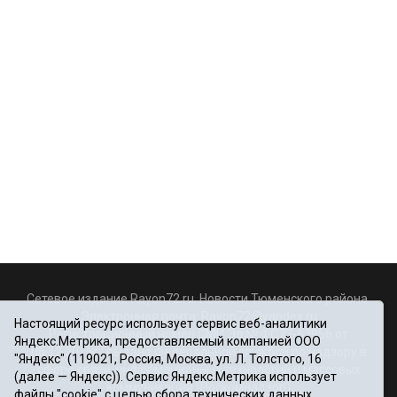
Сетевое издание Rayon72.ru. Новости Тюменского района.
Электронная почта:
Rayon72@yandex.ru
Настоящий ресурс использует сервис веб-аналитики
Регистрационный номер СМИ Эл № ФС77-67956 от
Яндекс.Метрика, предоставляемый компанией ООО
06.12.2016г., выдано Федеральной службой по надзору в
"Яндекс" (119021, Россия, Москва, ул. Л. Толстого, 16
сфере связи, информационных технологий и массовых
(далее — Яндекс)). Сервис Яндекс.Метрика использует
коммуникаций (Роскомнадзор)
файлы "cookie" с целью сбора технических данных