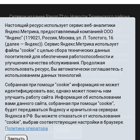
Сетевое издание Rayon72.ru. Новости Тюменского района.
Электронная почта:
Rayon72@yandex.ru
Настоящий ресурс использует сервис веб-аналитики
Регистрационный номер СМИ Эл № ФС77-67956 от
Яндекс.Метрика, предоставляемый компанией ООО
06.12.2016г., выдано Федеральной службой по надзору в
"Яндекс" (119021, Россия, Москва, ул. Л. Толстого, 16
сфере связи, информационных технологий и массовых
(далее — Яндекс)). Сервис Яндекс.Метрика использует
коммуникаций (Роскомнадзор)
файлы "cookie" с целью сбора технических данных
Учредитель: Автономная некоммерческая организация
посетителей для обеспечения работоспособности и
«Информационно-издательский центр «Красное знамя».
улучшения качества обслуживания. Продолжая
Главный редактор Некрасова Т. В.
использовать ресурс, Вы автоматически соглашаетесь с
Почтовый адрес: 625031 г.Тюмень. ул. Шишкова, 6
использованием данных технологий.
Электронная почта объединенной редакции:
Собранная при помощи "cookie" информация не может
krasnoeznam@rambler.ru
идентифицировать вас, однако может помочь нам
Телефоны 8 (3452) 34-80-60, 69-56-73, 69-56-47
улучшить работу сайта. Информация об использовании
Политика оператора
вами данного сайта, собранная при помощи "cookie",
Информация об учреждении
будет передаваться Яндексу и храниться на серверах
Публичная оферта
Яндекса в РФ. Вы можете отказаться от использования
При использовании материалов ссылка на сайт обязательна.
"cookie", выбрав соответствующие настройки в браузере.
12+
Политика оператора
Закрыть