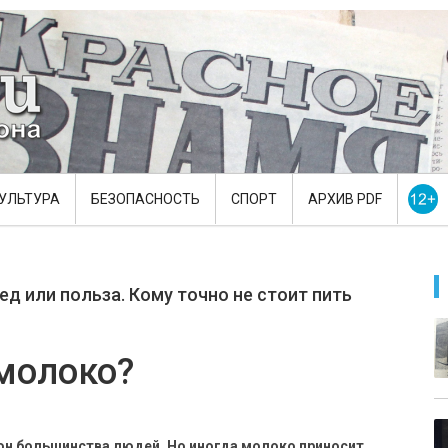
УЛЬТУРА
БЕЗОПАСНОСТЬ
СПОРТ
АРХИВ PDF
д или польза. Кому точно не стоит пить
 молоко?
н большинства людей. Но иногда молоко приносит