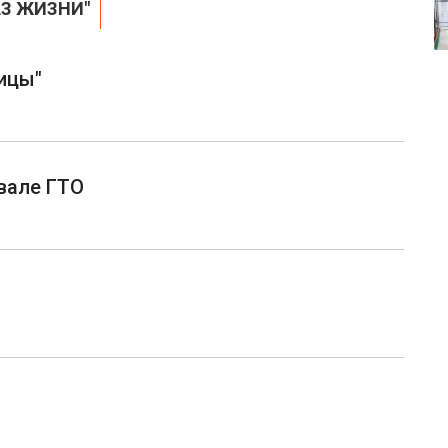
АЗ ЖИЗНИ"
ицы"
вале ГТО