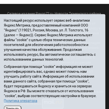
Сетевое издание Rayon72.ru. Новости Тюменского района.
Электронная почта:
Rayon72@yandex.ru
Настоящий ресурс использует сервис веб-аналитики
Регистрационный номер СМИ Эл № ФС77-67956 от
Яндекс.Метрика, предоставляемый компанией ООО
06.12.2016г., выдано Федеральной службой по надзору в
"Яндекс" (119021, Россия, Москва, ул. Л. Толстого, 16
сфере связи, информационных технологий и массовых
(далее — Яндекс)). Сервис Яндекс.Метрика использует
коммуникаций (Роскомнадзор)
файлы "cookie" с целью сбора технических данных
Учредитель: Автономная некоммерческая организация
посетителей для обеспечения работоспособности и
«Информационно-издательский центр «Красное знамя».
улучшения качества обслуживания. Продолжая
Главный редактор Некрасова Т. В.
использовать ресурс, Вы автоматически соглашаетесь с
Почтовый адрес: 625031 г.Тюмень. ул. Шишкова, 6
использованием данных технологий.
Электронная почта объединенной редакции:
Собранная при помощи "cookie" информация не может
krasnoeznam@rambler.ru
идентифицировать вас, однако может помочь нам
Телефоны 8 (3452) 34-80-60, 69-56-73, 69-56-47
улучшить работу сайта. Информация об использовании
Политика оператора
вами данного сайта, собранная при помощи "cookie",
Информация об учреждении
будет передаваться Яндексу и храниться на серверах
Публичная оферта
Яндекса в РФ. Вы можете отказаться от использования
При использовании материалов ссылка на сайт обязательна.
"cookie", выбрав соответствующие настройки в браузере.
12+
Политика оператора
Закрыть