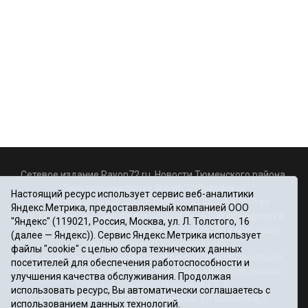
Сетевое издание Rayon72.ru. Новости Тюменского района.
Электронная почта:
Rayon72@yandex.ru
Настоящий ресурс использует сервис веб-аналитики
Регистрационный номер СМИ Эл № ФС77-67956 от
Яндекс.Метрика, предоставляемый компанией ООО
06.12.2016г., выдано Федеральной службой по надзору в
"Яндекс" (119021, Россия, Москва, ул. Л. Толстого, 16
сфере связи, информационных технологий и массовых
(далее — Яндекс)). Сервис Яндекс.Метрика использует
коммуникаций (Роскомнадзор)
файлы "cookie" с целью сбора технических данных
Учредитель: Автономная некоммерческая организация
посетителей для обеспечения работоспособности и
«Информационно-издательский центр «Красное знамя».
улучшения качества обслуживания. Продолжая
Главный редактор Некрасова Т. В.
использовать ресурс, Вы автоматически соглашаетесь с
Почтовый адрес: 625031 г.Тюмень. ул. Шишкова, 6
использованием данных технологий.